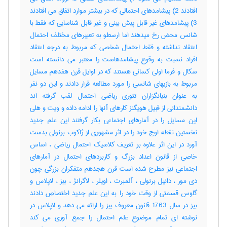
افتادند 2) پیشامدهای احتمالی که در بیشتر موارد اتفاق می افتادند
3) پیشامدهای غیر قابل پیش بینی و غیر قابل شناسایی که فقط با
شانس محض رخ میدهند اما ارسطو به تعبیرهای مختلف احتمال
اعتقاد نداشته و فقط احتمال شخصی که مربوط به درجه اعتقاد
افراد نسبت به وقوع پیشامدهاست را معتبر می دانسته است
سکال و فرما اولی کسانی هستند که در اوایل قرن هفدهم مسایل
مربوط به بازیهای شانسی را مورد مطالعه قرار دادند و این دو نفر
به عنوان بنیانگزاران تئوری ریاضی احتمال لقب گرفته اند
دانشمندانی از قبیل هویگنز کارهای آنها را ادامه داده و ویت و هلی
این مسایل را در آمارهای اجتماعی بکار گرفتند این علم جدید
نخستین نقطه اوج خود را در اثر مشهوری از ژاکوب برنولی بدست
آورد در این اثر علاوه بر تعریف کلاسیک احتمال ریاضی ، اساس
خاصی از قانون اعداد بزرگ و کاربردهای احتمال در آمارهای
اجتماعی نیز مطرح شده است قرن هجدهم متفکران بزرگی چون
دی مور ، دانیل برنولی ، آلمبرت ، اویلر ، لاگرانژ ، بیز ، لاپلاس و
گاوس قسمتی از وقت خود را به این علم جدید اختصاص دادند
بیز در سال 1763 قانون معروف بیز را ارائه می دهد و لاپلاس در
نوشته ای تمام موضوع علم احتمال را جمع آوری می کند