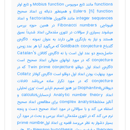
functions مانند تابع موبیوس Mobius function و تابع اولر
Euler's [fi] function و همینطور دنباله ی اعداد صحیح
integer sequences مانند فاکتوریل هاfactorials و اعداد
فیبوناچی Fibonacci numbers در همین حوزه بررسی
میشوند بسیاری از سؤالات در تئوری مقدماتی اعداد شدیداً عمیق
هستند و نیاز به بازنگری هایی دارند به عنوان نمونه : oگاره‌ی
گلدباخ Goldbach conjecture که می‌گوید آیا هر عدد زوجی
حاصل‌جمع دو عدد اول است یا نه oگاره‌ی کاتالان Catalan’s
conjecture که در مورد توانهای متوالی اعداد صحیح است
oگاره‌ی اعداد اول دوقلو Twin prime conjecture که در
مورد بینهایت بودن اعداد اول دوقلو است oگاره‌ی کولاتز Collatz
conjecture که در مورد تکرار ساده می‌باشد oادلات
دیوفانتیDiophantine نیز هنوز تصمیم ناپذیر است ·وری تحلیلی
اعداد Analytic number theory ازحسابانcalculus و
آنالیز مختلطcomplex analysis برای مطالعه‌ی اعداد صحیح
استفاه می کند و با سؤالاتی در مورد اعداد صحیح دست و پنجه
نرم می کند که در تئوری مقدماتی اعداد بررسی و بحث در مورد آن
بسیار دشوار به نظر می‌رسد قضیه ی اعداد اولprime number
theorem و فرضیه ریمان Riemann hypothesis مثال هایی