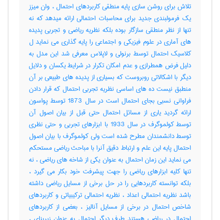
تلاش برای روشن سازی پایه منطقی کاربردهای احتمال ، وان میزز
یک فرمولبندی جدید برای محاسبات احتمالی ارائه میدهد که نه
تنها از نظر منطقی سازگار بوده بلکه نظریه ریاضی و تجربی پدیده
های آماری در علوم فیزیکی و اجتماعی را پایه گذاری می نماید ل
کلاسیک احتمال توسط برنولی و لاپلاس معرفی شد این مدل به
دلیل فرض همطرازی و عدم امکان تکرار در شرایط یکسان و دلایل
دیگر با اشکالاتی روبروست که بسیاری از پدیده های طبیعی بر آن
منطبق نیست ده های اساسی نظریه تجربی احتمال که قرار دادن
فراوانی نسبی بجای احتمال است در سال 1873 توسط پواسون
ارائه گردید یاری از مسائل احتمال حتی قبل از بیان اصول آن
توسط کولموگرف در سال 1933 با ابزارهای تجربی و حتی نظری
توسط دانشمندان مطرح شده است ولی کولموگرف با بیان اصول
احتمال پایه این علم و ارتباط دقیق آنرا با مباحث ریاضی مستحکم
می نماید این زمان احتمال به عنوان یکی از شاخه های ریاضی ، نه
تنها کلیه ابزارهای ریاضی را جهت پیشرفت خود بکار می گیرد ،
بلکه توانسته کاربردهایی را در حل برخی از مسایل ریاضی داشته
باشد نظریه احتمالی اعداد ، نظریه احتمالی ترکیبیاتی و کاربردهای
شاخص احتمال در برخی از مسایل آنالیز ، بعضی از کاربردهای
احتمال در ریاضی هستند طرف دیگر احتمال به عنوان زیربنای ،