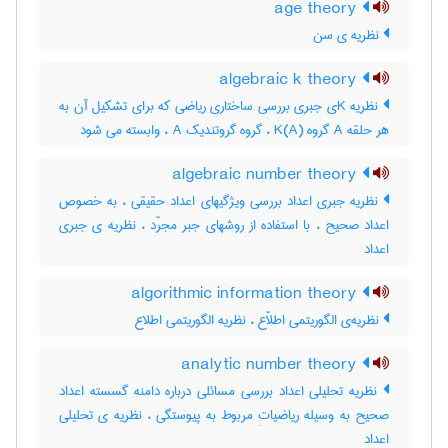
age theory
نظریه ی سن
algebraic k theory
نظریه Kی جبری بررسی ساختاری ریاضی که برای تشکیل آن به
هر حلقه A گروه K(A) ، گروه گروتندیک A ، وابسته می شود
algebraic number theory
نظریه جبری اعداد بررسی ویژگیهای اعداد حقیقی ، به خصوص
اعداد صحیح ، با استفاده از روشهای جبر مجرّد ، نظریه ی جبری
اعداد
algorithmic information theory
نظریه‌ی الگوریتمی اطلاّع ، نظریه الگوریتمی اطلاع
analytic number theory
نظریه تحلیلی اعداد بررسی مسائلی درباره دامنه گسسته اعداد
صحیح به وسیله ریاضیاتِ مربوط به پیوستگی ، نظریه ی تحلیلی
اعداد