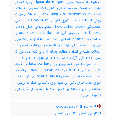
به نام اعداد صحیح جبری algebraic integers وجود دارد در
اینجا لازم نیست به صورت های آشنای اعداد صحیح ، ( مانند
تجزیه یکتا the unique factorization) پایبند باشیم مزیت
روش استفاده شده --تئوری گالوا Galois theory ، میدان
همانستگی field cohomology ، تئوری رده ی میدان class
field theory ، نمایش گروه ها group representations
و L-تابع‌ها L-functions این است که به ما اجازه می دهدبرای
این رده از اعداد ، این ترتیب را تا حدودی بپوشانیم تعدادی از
سؤالات قضیه ی اعداد با مطالعه پیمانه p برای کلیه اعداد اول p
مورد حمله قرار گرفته شده اند (به میدانهای متناهی finite
fields مراحعه کنید ) به چنین چیزی localization می گویند
که به ساختمان اعداد p ادیک p-adic numbers می انجامد
به این محدوده تحلیل موضعی local analysis می گویند که از
تئوری اعداد جبری ناشی می شود ·وری ترکیبیاتی اعداد به بررسی ،
مطالعه و حل مساله‌های تئوری اعداد با استفاده از تکنیک‌های
ترکیبیاتی می‌پرد
occupancy theory
نظریه‌ی اشغال ، نظریه ی اشتغال