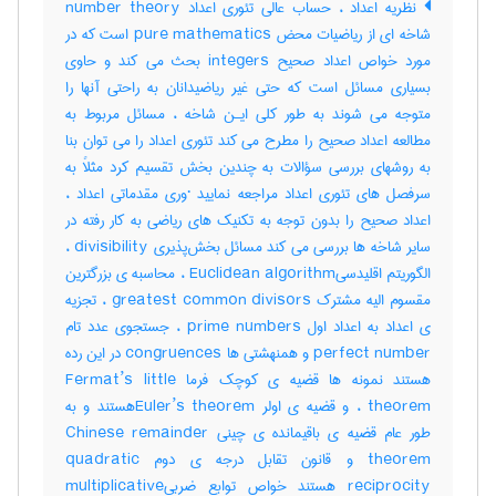
نظریه اعداد ، حساب عالی تئوری اعداد number theory
شاخه ای از ریاضیات محض pure mathematics است که در
مورد خواص اعداد صحیح integers بحث می کند و حاوی
بسیاری مسائل است که حتی غیر ریاضیدانان به راحتی آنها را
متوجه می شوند به طور کلی ایـن شاخه ، مسائل مربوط به
مطالعه اعداد صحیح را مطرح می کند تئوری اعداد را می توان بنا
به روشهای بررسی سؤالات به چندین بخش تقسیم کرد مثلاً به
سرفصل های تئوری اعداد مراجعه نمایید ·وری مقدماتی اعداد ،
اعداد صحیح را بدون توجه به تکنیک های ریاضی به کار رفته در
سایر شاخه ها بررسی می کند مسائل بخش‌پذیری divisibility ،
الگوریتم اقلیدسیEuclidean algorithm ، محاسبه ی بزرگترین
مقسوم الیه مشترک greatest common divisors ، تجزیه
ی اعداد به اعداد اول prime numbers ، جستجوی عدد تام
perfect number و همنهشتی ها congruences در این رده
هستند نمونه ها قضیه ی کوچک فرما Fermat’s little
theorem ، و قضیه ی اولر Euler’s theoremهستند و به
طور عام قضیه ی باقیمانده ی چینی Chinese remainder
theorem و قانون تقابل درجه ی دوم quadratic
reciprocity هستند خواص توابع ضربیmultiplicative