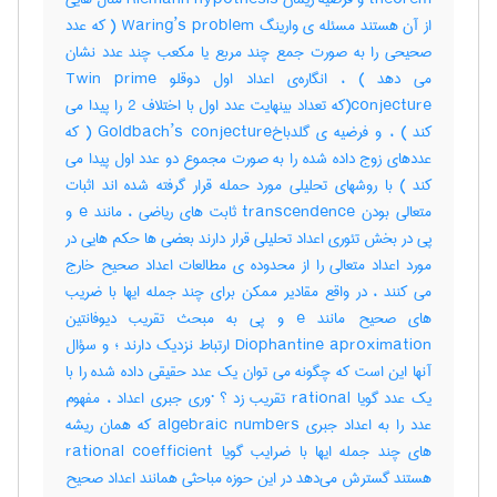
از آن هستند مسئله ی وارینگ Waring’s problem ( که عدد
صحیحی را به صورت جمع چند مربع یا مکعب چند عدد نشان
می دهد ) ، انگاره‌ی اعداد اول دوقلو Twin prime
conjecture(که تعداد بینهایت عدد اول با اختلاف 2 را پیدا می
کند ) ، و فرضیه ی گلدباخGoldbach’s conjecture ( که
عددهای زوج داده شده را به صورت مجموع دو عدد اول پیدا می
کند ) با روشهای تحلیلی مورد حمله قرار گرفته شده اند اثبات
متعالی بودن transcendence ثابت های ریاضی ، مانند e و
پی در بخش تئوری اعداد تحلیلی قرار دارند بعضی ها حکم هایی در
مورد اعداد متعالی را از محدوده ی مطالعات اعداد صحیح خارج
می کنند ، در واقع مقادیر ممکن برای چند جمله ایها با ضریب
های صحیح مانند e و پی به مبحث تقریب دیوفانتین
Diophantine aproximation ارتباط نزدیک دارند ؛ و سؤال
آنها این است که چگونه می توان یک عدد حقیقی داده شده را با
یک عدد گویا rational تقریب زد ؟ ·وری جبری اعداد ، مفهوم
عدد را به اعداد جبری algebraic numbers که همان ریشه
های چند جمله ایها با ضرایب گویا rational coefficient
هستند گسترش می‌دهد در این حوزه مباحثی همانند اعداد صحیح