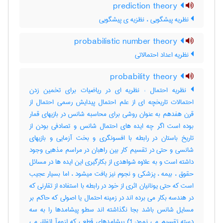
prediction theory
نظریه پیشگویی ، نظزیه ی پیشگویی
probabilistic number theory
نظریه اعداد احتمالاتی
probability theory
نظریه احتمال : نظریه ای در ریاضیات برای تخمین زدن
احتمالات تاریخچه ای از علم احتمال پیدایش رسمی احتمال از
قرن هفدهم به عنوان روشی برای محاسبه شانس در بازیهای قمار
بوده است اگر چه ایده های احتمال شانس و تصادفی بودن از
تاریخ باستان در رابطه با افسونگری و بخت آزمایی و بازیهای
شانسی و حتی در تقسیم کار بین راهبان در مراسم مذهبی وجود
داشته است و به علاوه شواهدی از بکارگیری این ایده ها در مسائل
حقوق ، بیمه ، پزشکی و نجوم نیز یافت میشود ، اما بسیار عجیب
است که حتی یونانیان اثری از خود در رابطه با استفاده از تقارنی که
در هندسه بکار می برده اند در زمینه احتمال یا اصولی که حاکم بر
مسایل شانس باشد بجا نگذاشته اند سطو پیشامدها را به سه
دسته تقسیم می نمود: 1) پیشامدهای قطعی که لزومآ اتفاق می