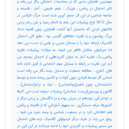
مهمترین قضایای جدی که در محاسبات احتمالی بکار می رفته و
تاثیر احتمال در ریاضی ، فیزیک ، علوم طبیعی ، آمار ، فلسفه و
جامعه شناسی در این اثر جمع آوری شده است مرگ لاپلاس در
سال 1872 اوج پیشرفت این علم به اتمام رسید و علی رغم برخی
تلاشهای فردی که ماحصل آنها کشف قضایایی چون قضیه اعداد
بزرگ پواسون و یا نظریه خطاهای گاوس بود ، بطور کلی احتمال
کلاسیک ارتباط خود را با مسائل تجربی و علمی از دست می دهد
اما جریانهای متقابل ظاهر می شوند به موازات پیشرفت نظریه
ریاضی یک نظریه آمار به عنوان کاربردهایی از احتمال بوجود می
آید این نظریه در رابطه با مسایل مهم اجتماعی از قبیل اداره داده
های آماری ، مطالعه جمعیت و مسایل بیمه بکار می رفته است
اساس کار توسط افرادی چون کوتلت و لکسیز ریخته شده و توسط
دانشمندانی چون فشنر(روانشناس) ، تیله و برانز(منجمان) ،
گالتون و پیرسون(زیست شناسان) پیشرفت نموده است این کارها
در اواخر قرن نوزدهم در جریان بوده و در انگلستان و برخی دیگر از
کشورها حرفه حسابگری ، به مفهوم آماردانی که از اقتصاد و ریاضی
هم اطلاعاتی دارد و در جمعیت شناسی و بیمه خبره می شود ،
رونق می یابد از طرف دیگر فرمولهای کلاسیک ایده های احتمال
میز مسیر پیشرفت و کاربردی خود را ادامه میدادند در این قرن در