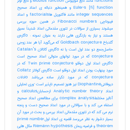
functions مانند تابع موبیوس Mobius function و تابع اولر
Euler's [fi] function و همینطور دنباله ی اعداد صحیح
integer sequences مانند فاکتوریل هاfactorials و اعداد
فیبوناچی Fibonacci numbers در همین حوزه بررسی
میشوند بسیاری از سؤالات در تئوری مقدماتی اعداد شدیداً عمیق
هستند و نیاز به بازنگری هایی دارند به عنوان نمونه : oگاره‌ی
گلدباخ Goldbach conjecture که می‌گوید آیا هر عدد زوجی
حاصل‌جمع دو عدد اول است یا نه oگاره‌ی کاتالان Catalan’s
conjecture که در مورد توانهای متوالی اعداد صحیح است
oگاره‌ی اعداد اول دوقلو Twin prime conjecture که در
مورد بینهایت بودن اعداد اول دوقلو است oگاره‌ی کولاتز Collatz
conjecture که در مورد تکرار ساده می‌باشد oادلات
دیوفانتیDiophantine نیز هنوز تصمیم ناپذیر است ·وری تحلیلی
اعداد Analytic number theory ازحسابانcalculus و
آنالیز مختلطcomplex analysis برای مطالعه‌ی اعداد صحیح
استفاه می کند و با سؤالاتی در مورد اعداد صحیح دست و پنجه
نرم می کند که در تئوری مقدماتی اعداد بررسی و بحث در مورد آن
بسیار دشوار به نظر می‌رسد قضیه ی اعداد اولprime number
theorem و فرضیه ریمان Riemann hypothesis مثال هایی