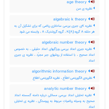
age theory
نظریه ی سن
algebraic k theory
نظریه Kی جبری بررسی ساختاری ریاضی که برای تشکیل آن به
هر حلقه A گروه K(A) ، گروه گروتندیک A ، وابسته می شود
algebraic number theory
نظریه جبری اعداد بررسی ویژگیهای اعداد حقیقی ، به خصوص
اعداد صحیح ، با استفاده از روشهای جبر مجرّد ، نظریه ی جبری
اعداد
algorithmic information theory
نظریه‌ی الگوریتمی اطلاّع ، نظریه الگوریتمی اطلاع
analytic number theory
نظریه تحلیلی اعداد بررسی مسائلی درباره دامنه گسسته اعداد
صحیح به وسیله ریاضیاتِ مربوط به پیوستگی ، نظریه ی تحلیلی
اعداد