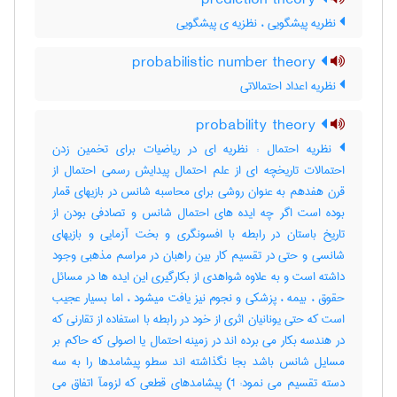
prediction theory
نظریه پیشگویی ، نظزیه ی پیشگویی
probabilistic number theory
نظریه اعداد احتمالاتی
probability theory
نظریه احتمال : نظریه ای در ریاضیات برای تخمین زدن
احتمالات تاریخچه ای از علم احتمال پیدایش رسمی احتمال از
قرن هفدهم به عنوان روشی برای محاسبه شانس در بازیهای قمار
بوده است اگر چه ایده های احتمال شانس و تصادفی بودن از
تاریخ باستان در رابطه با افسونگری و بخت آزمایی و بازیهای
شانسی و حتی در تقسیم کار بین راهبان در مراسم مذهبی وجود
داشته است و به علاوه شواهدی از بکارگیری این ایده ها در مسائل
حقوق ، بیمه ، پزشکی و نجوم نیز یافت میشود ، اما بسیار عجیب
است که حتی یونانیان اثری از خود در رابطه با استفاده از تقارنی که
در هندسه بکار می برده اند در زمینه احتمال یا اصولی که حاکم بر
مسایل شانس باشد بجا نگذاشته اند سطو پیشامدها را به سه
دسته تقسیم می نمود: 1) پیشامدهای قطعی که لزومآ اتفاق می