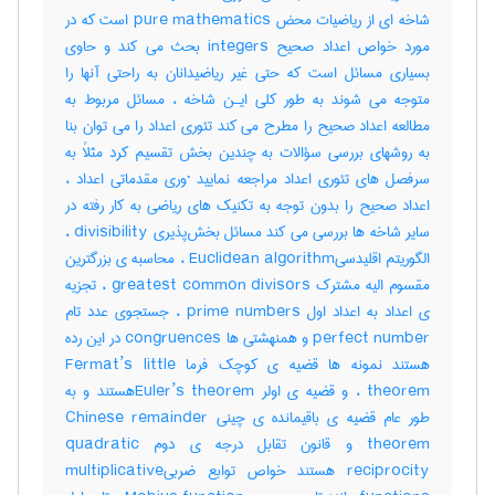
شاخه ای از ریاضیات محض pure mathematics است که در
مورد خواص اعداد صحیح integers بحث می کند و حاوی
بسیاری مسائل است که حتی غیر ریاضیدانان به راحتی آنها را
متوجه می شوند به طور کلی ایـن شاخه ، مسائل مربوط به
مطالعه اعداد صحیح را مطرح می کند تئوری اعداد را می توان بنا
به روشهای بررسی سؤالات به چندین بخش تقسیم کرد مثلاً به
سرفصل های تئوری اعداد مراجعه نمایید ·وری مقدماتی اعداد ،
اعداد صحیح را بدون توجه به تکنیک های ریاضی به کار رفته در
سایر شاخه ها بررسی می کند مسائل بخش‌پذیری divisibility ،
الگوریتم اقلیدسیEuclidean algorithm ، محاسبه ی بزرگترین
مقسوم الیه مشترک greatest common divisors ، تجزیه
ی اعداد به اعداد اول prime numbers ، جستجوی عدد تام
perfect number و همنهشتی ها congruences در این رده
هستند نمونه ها قضیه ی کوچک فرما Fermat’s little
theorem ، و قضیه ی اولر Euler’s theoremهستند و به
طور عام قضیه ی باقیمانده ی چینی Chinese remainder
theorem و قانون تقابل درجه ی دوم quadratic
reciprocity هستند خواص توابع ضربیmultiplicative