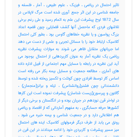
تاثیر احتمال در ریاضی ، فیزیک ، علوم طبیعی ، آمار ، فلسفه و
جامعه شناسی در این اثر جمع آوری شده است مرگ لاپلاس در
سال 1872 اوج پیشرفت این علم به اتمام رسید و علی رغم برخی
تلاشهای فردی که ماحصل آنها کشف قضایایی چون قضیه اعداد
بزرگ پواسون و یا نظریه خطاهای گاوس بود ، بطور کلی احتمال
کلاسیک ارتباط خود را با مسائل تجربی و علمی از دست می دهد
اما جریانهای متقابل ظاهر می شوند به موازات پیشرفت نظریه
ریاضی یک نظریه آمار به عنوان کاربردهایی از احتمال بوجود می
آید این نظریه در رابطه با مسایل مهم اجتماعی از قبیل اداره داده
های آماری ، مطالعه جمعیت و مسایل بیمه بکار می رفته است
اساس کار توسط افرادی چون کوتلت و لکسیز ریخته شده و توسط
دانشمندانی چون فشنر(روانشناس) ، تیله و برانز(منجمان) ،
گالتون و پیرسون(زیست شناسان) پیشرفت نموده است این کارها
در اواخر قرن نوزدهم در جریان بوده و در انگلستان و برخی دیگر از
کشورها حرفه حسابگری ، به مفهوم آماردانی که از اقتصاد و ریاضی
هم اطلاعاتی دارد و در جمعیت شناسی و بیمه خبره می شود ،
رونق می یابد از طرف دیگر فرمولهای کلاسیک ایده های احتمال
میز مسیر پیشرفت و کاربردی خود را ادامه میدادند در این قرن در