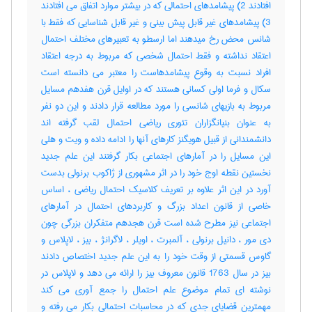
افتادند 2) پیشامدهای احتمالی که در بیشتر موارد اتفاق می افتادند
3) پیشامدهای غیر قابل پیش بینی و غیر قابل شناسایی که فقط با
شانس محض رخ میدهند اما ارسطو به تعبیرهای مختلف احتمال
اعتقاد نداشته و فقط احتمال شخصی که مربوط به درجه اعتقاد
افراد نسبت به وقوع پیشامدهاست را معتبر می دانسته است
سکال و فرما اولی کسانی هستند که در اوایل قرن هفدهم مسایل
مربوط به بازیهای شانسی را مورد مطالعه قرار دادند و این دو نفر
به عنوان بنیانگزاران تئوری ریاضی احتمال لقب گرفته اند
دانشمندانی از قبیل هویگنز کارهای آنها را ادامه داده و ویت و هلی
این مسایل را در آمارهای اجتماعی بکار گرفتند این علم جدید
نخستین نقطه اوج خود را در اثر مشهوری از ژاکوب برنولی بدست
آورد در این اثر علاوه بر تعریف کلاسیک احتمال ریاضی ، اساس
خاصی از قانون اعداد بزرگ و کاربردهای احتمال در آمارهای
اجتماعی نیز مطرح شده است قرن هجدهم متفکران بزرگی چون
دی مور ، دانیل برنولی ، آلمبرت ، اویلر ، لاگرانژ ، بیز ، لاپلاس و
گاوس قسمتی از وقت خود را به این علم جدید اختصاص دادند
بیز در سال 1763 قانون معروف بیز را ارائه می دهد و لاپلاس در
نوشته ای تمام موضوع علم احتمال را جمع آوری می کند
مهمترین قضایای جدی که در محاسبات احتمالی بکار می رفته و