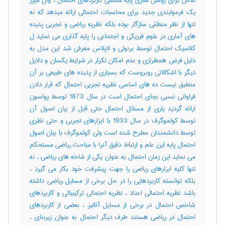
تلاش برای روشن سازی پایه منطقی کاربردهای احتمال ، وان میزز
یک فرمولبندی جدید برای محاسبات احتمالی ارائه میدهد که نه
تنها از نظر منطقی سازگار بوده بلکه نظریه ریاضی و تجربی پدیده
های آماری در علوم فیزیکی و اجتماعی را پایه گذاری می نماید ل
کلاسیک احتمال توسط برنولی و لاپلاس معرفی شد این مدل به
دلیل فرض همطرازی و عدم امکان تکرار در شرایط یکسان و دلایل
دیگر با اشکالاتی روبروست که بسیاری از پدیده های طبیعی بر آن
منطبق نیست ده های اساسی نظریه تجربی احتمال که قرار دادن
فراوانی نسبی بجای احتمال است در سال 1873 توسط پواسون
ارائه گردید یاری از مسائل احتمال حتی قبل از بیان اصول آن
توسط کولموگرف در سال 1933 با ابزارهای تجربی و حتی نظری
توسط دانشمندان مطرح شده است ولی کولموگرف با بیان اصول
احتمال پایه این علم و ارتباط دقیق آنرا با مباحث ریاضی مستحکم
می نماید این زمان احتمال به عنوان یکی از شاخه های ریاضی ، نه
تنها کلیه ابزارهای ریاضی را جهت پیشرفت خود بکار می گیرد ،
بلکه توانسته کاربردهایی را در حل برخی از مسایل ریاضی داشته
باشد نظریه احتمالی اعداد ، نظریه احتمالی ترکیبیاتی و کاربردهای
شاخص احتمال در برخی از مسایل آنالیز ، بعضی از کاربردهای
احتمال در ریاضی هستند طرف دیگر احتمال به عنوان زیربنای ،