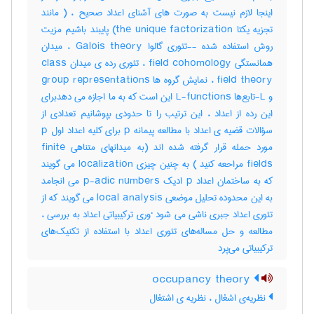
اینجا لازم نیست به صورت های آشنای اعداد صحیح ، ( مانند
تجزیه یکتا the unique factorization) پایبند باشیم مزیت
روش استفاده شده --تئوری گالوا Galois theory ، میدان
همانستگی field cohomology ، تئوری رده ی میدان class
field theory ، نمایش گروه ها group representations
و L-تابع‌ها L-functions این است که به ما اجازه می دهدبرای
این رده از اعداد ، این ترتیب را تا حدودی بپوشانیم تعدادی از
سؤالات قضیه ی اعداد با مطالعه پیمانه p برای کلیه اعداد اول p
مورد حمله قرار گرفته شده اند (به میدانهای متناهی finite
fields مراحعه کنید ) به چنین چیزی localization می گویند
که به ساختمان اعداد p ادیک p-adic numbers می انجامد
به این محدوده تحلیل موضعی local analysis می گویند که از
تئوری اعداد جبری ناشی می شود ·وری ترکیبیاتی اعداد به بررسی ،
مطالعه و حل مساله‌های تئوری اعداد با استفاده از تکنیک‌های
ترکیبیاتی می‌پرد
occupancy theory
نظریه‌ی اشغال ، نظریه ی اشتغال