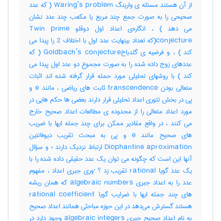
از آن هستند مسئله ی وارینگ Waring’s problem ( که عدد
صحیحی را به صورت جمع چند مربع یا مکعب چند عدد نشان
می دهد ) ، انگاره‌ی اعداد اول دوقلو Twin prime
conjecture(که تعداد بینهایت عدد اول با اختلاف 2 را پیدا می
کند ) ، و فرضیه ی گلدباخGoldbach’s conjecture ( که
عددهای زوج داده شده را به صورت مجموع دو عدد اول پیدا می
کند ) با روشهای تحلیلی مورد حمله قرار گرفته شده اند اثبات
متعالی بودن transcendence ثابت های ریاضی ، مانند e و
پی در بخش تئوری اعداد تحلیلی قرار دارند بعضی ها حکم هایی در
مورد اعداد متعالی را از محدوده ی مطالعات اعداد صحیح خارج
می کنند ، در واقع مقادیر ممکن برای چند جمله ایها با ضریب
های صحیح مانند e و پی به مبحث تقریب دیوفانتین
Diophantine aproximation ارتباط نزدیک دارند ؛ و سؤال
آنها این است که چگونه می توان یک عدد حقیقی داده شده را با
یک عدد گویا rational تقریب زد ؟ ·وری جبری اعداد ، مفهوم
عدد را به اعداد جبری algebraic numbers که همان ریشه
های چند جمله ایها با ضرایب گویا rational coefficient
هستند گسترش می‌دهد در این حوزه مباحثی همانند اعداد صحیح
به نام اعداد صحیح جبری algebraic integers وجود دارد در