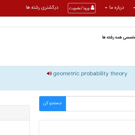
درباره ما
دیکشنری رشته ها
ورود/عضویت
تخصصی همه رشته ها
geometric probability theory
جستجو کن