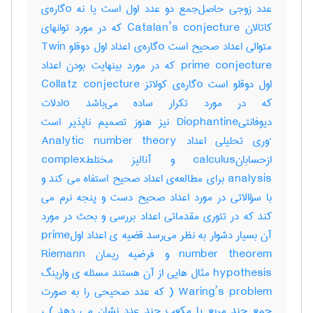
عدد زوجی حاصل‌جمع دو عدد اول است یا نه oگاره‌ی
کاتالان Catalan’s conjecture که در مورد توانهای
متوالی اعداد صحیح است oگاره‌ی اعداد اول دوقلو Twin
prime conjecture که در مورد بینهایت بودن اعداد
اول دوقلو است oگاره‌ی کولاتز Collatz conjecture
که در مورد تکرار ساده می‌باشد oادلات
دیوفانتیDiophantine نیز هنوز تصمیم ناپذیر است
·وری تحلیلی اعداد Analytic number theory
ازحسابانcalculus و آنالیز مختلطcomplex
analysis برای مطالعه‌ی اعداد صحیح استفاه می کند و
با سؤالاتی در مورد اعداد صحیح دست و پنجه نرم می
کند که در تئوری مقدماتی اعداد بررسی و بحث در مورد
آن بسیار دشوار به نظر می‌رسد قضیه ی اعداد اولprime
number theorem و فرضیه ریمان Riemann
hypothesis مثال هایی از آن هستند مسئله ی وارینگ
Waring’s problem ( که عدد صحیحی را به صورت
جمع چند مربع یا مکعب چند عدد نشان می دهد ) ،