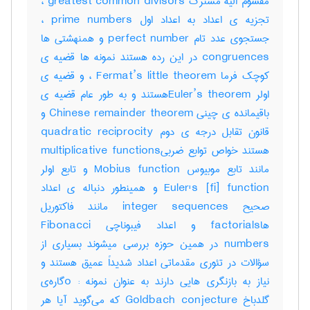
مقسوم الیه مشترک greatest common divisors ،
تجزیه ی اعداد به اعداد اول prime numbers ،
جستجوی عدد تام perfect number و همنهشتی ها
congruences در این رده هستند نمونه ها قضیه ی
کوچک فرما Fermat’s little theorem ، و قضیه ی
اولر Euler’s theoremهستند و به طور عام قضیه ی
باقیمانده ی چینی Chinese remainder theorem و
قانون تقابل درجه ی دوم quadratic reciprocity
هستند خواص توابع ضربیmultiplicative functions
مانند تابع موبیوس Mobius function و تابع اولر
Euler's [fi] function و همینطور دنباله ی اعداد
صحیح integer sequences مانند فاکتوریل
هاfactorials و اعداد فیبوناچی Fibonacci
numbers در همین حوزه بررسی میشوند بسیاری از
سؤالات در تئوری مقدماتی اعداد شدیداً عمیق هستند و
نیاز به بازنگری هایی دارند به عنوان نمونه : oگاره‌ی
گلدباخ Goldbach conjecture که می‌گوید آیا هر