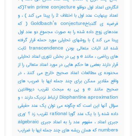
انگاره‌ی اعداد اول دوقلو Twin prime conjecture(که
تعداد بینهایت عدد اول با اختلاف 2 را پیدا می کند ) ، و
فرضیه ی گلدباخGoldbach’s conjecture ( که
عددهای زوج داده شده را به صورت مجموع دو عدد اول
پیدا می کند ) با روشهای تحلیلی مورد حمله قرار گرفته
شده اند اثبات متعالی بودن transcendence ثابت
های ریاضی ، مانند e و پی در بخش تئوری اعداد تحلیلی
قرار دارند بعضی ها حکم هایی در مورد اعداد متعالی را از
محدوده ی مطالعات اعداد صحیح خارج می کنند ، در
واقع مقادیر ممکن برای چند جمله ایها با ضریب های
صحیح مانند e و پی به مبحث تقریب دیوفانتین
Diophantine aproximation ارتباط نزدیک دارند ؛ و
سؤال آنها این است که چگونه می توان یک عدد حقیقی
داده شده را با یک عدد گویا rational تقریب زد ؟ ·وری
جبری اعداد ، مفهوم عدد را به اعداد جبری algebraic
numbers که همان ریشه های چند جمله ایها با ضرایب