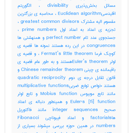
مسائل بخش‌پذیری divisibility ، الگوریتم
اقلیدسیEuclidean algorithm ، محاسبه ی بزرگترین
مقسوم الیه مشترک greatest common divisors ،
تجزیه ی اعداد به اعداد اول prime numbers ،
جستجوی عدد تام perfect number و همنهشتی ها
congruences در این رده هستند نمونه ها قضیه ی
کوچک فرما Fermat’s little theorem ، و قضیه ی
اولر Euler’s theoremهستند و به طور عام قضیه ی
باقیمانده ی چینی Chinese remainder theorem و
قانون تقابل درجه ی دوم quadratic reciprocity
هستند خواص توابع ضربیmultiplicative functions
مانند تابع موبیوس Mobius function و تابع اولر
Euler's [fi] function و همینطور دنباله ی اعداد
صحیح integer sequences مانند فاکتوریل
هاfactorials و اعداد فیبوناچی Fibonacci
numbers در همین حوزه بررسی میشوند بسیاری از