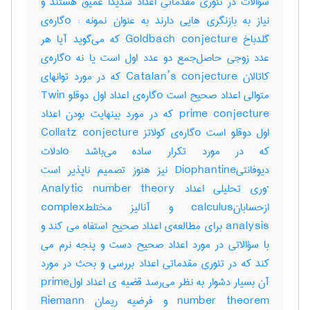
سؤالات در تئوری مقدماتی اعداد شدیداً عمیق هستند و
نیاز به بازنگری هایی دارند به عنوان نمونه : oگاره‌ی
گلدباخ Goldbach conjecture که می‌گوید آیا هر
عدد زوجی حاصل‌جمع دو عدد اول است یا نه oگاره‌ی
کاتالان Catalan’s conjecture که در مورد توانهای
متوالی اعداد صحیح است oگاره‌ی اعداد اول دوقلو Twin
prime conjecture که در مورد بینهایت بودن اعداد
اول دوقلو است oگاره‌ی کولاتز Collatz conjecture
که در مورد تکرار ساده می‌باشد oادلات
دیوفانتیDiophantine نیز هنوز تصمیم ناپذیر است
·وری تحلیلی اعداد Analytic number theory
ازحسابانcalculus و آنالیز مختلطcomplex
analysis برای مطالعه‌ی اعداد صحیح استفاه می کند و
با سؤالاتی در مورد اعداد صحیح دست و پنجه نرم می
کند که در تئوری مقدماتی اعداد بررسی و بحث در مورد
آن بسیار دشوار به نظر می‌رسد قضیه ی اعداد اولprime
number theorem و فرضیه ریمان Riemann