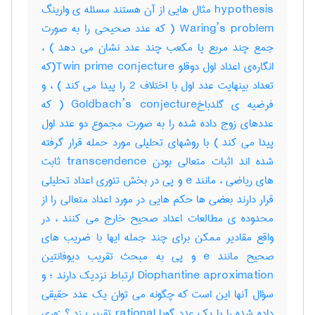
hypothesis مثال هایی از آن هستند مسئله ی وارینگ
Waring’s problem ( که عدد صحیحی را به صورت
جمع چند مربع یا مکعب چند عدد نشان می دهد ) ،
انگاره‌ی اعداد اول دوقلو Twin prime conjecture(که
تعداد بینهایت عدد اول با اختلاف 2 را پیدا می کند ) ، و
فرضیه ی گلدباخGoldbach’s conjecture ( که
عددهای زوج داده شده را به صورت مجموع دو عدد اول
پیدا می کند ) با روشهای تحلیلی مورد حمله قرار گرفته
شده اند اثبات متعالی بودن transcendence ثابت
های ریاضی ، مانند e و پی در بخش تئوری اعداد تحلیلی
قرار دارند بعضی ها حکم هایی در مورد اعداد متعالی را از
محدوده ی مطالعات اعداد صحیح خارج می کنند ، در
واقع مقادیر ممکن برای چند جمله ایها با ضریب های
صحیح مانند e و پی به مبحث تقریب دیوفانتین
Diophantine aproximation ارتباط نزدیک دارند ؛ و
سؤال آنها این است که چگونه می توان یک عدد حقیقی
داده شده را با یک عدد گویا rational تقریب زد ؟ ·وری