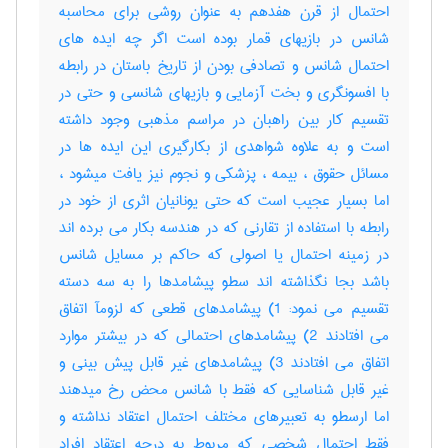
احتمال از قرن هفدهم به عنوان روشی برای محاسبه
شانس در بازیهای قمار بوده است اگر چه ایده های
احتمال شانس و تصادفی بودن از تاریخ باستان در رابطه
با افسونگری و بخت آزمایی و بازیهای شانسی و حتی در
تقسیم کار بین راهبان در مراسم مذهبی وجود داشته
است و به علاوه شواهدی از بکارگیری این ایده ها در
مسائل حقوق ، بیمه ، پزشکی و نجوم نیز یافت میشود ،
اما بسیار عجیب است که حتی یونانیان اثری از خود در
رابطه با استفاده از تقارنی که در هندسه بکار می برده اند
در زمینه احتمال یا اصولی که حاکم بر مسایل شانس
باشد بجا نگذاشته اند سطو پیشامدها را به سه دسته
تقسیم می نمود: 1) پیشامدهای قطعی که لزومآ اتفاق
می افتادند 2) پیشامدهای احتمالی که در بیشتر موارد
اتفاق می افتادند 3) پیشامدهای غیر قابل پیش بینی و
غیر قابل شناسایی که فقط با شانس محض رخ میدهند
اما ارسطو به تعبیرهای مختلف احتمال اعتقاد نداشته و
فقط احتمال شخصی که مربوط به درجه اعتقاد افراد