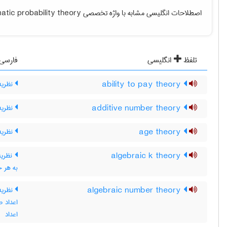
اصطلاحات انگلیسی مشابه با واژه تخصصی
atic probability theory
تلفظ
انگلیسی
فارسی
ability to pay theory
نظریه 
additive number theory
نظریه
age theory
نظریه
algebraic k theory
به هر حلقه A گروه K(A) ، گروه گرو
algebraic number theory
نظریه
اعداد ص
اعداد