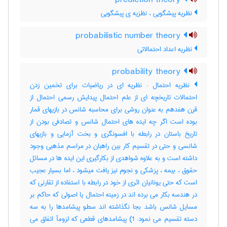
prediction theory
نظریه پیشگویی ، نظزیه ی پیشگویی
probabilistic number theory
نظریه اعداد احتمالاتی
probability theory
نظریه احتمال : نظریه ای در ریاضیات برای تخمین زدن
احتمالات تاریخچه ای از علم احتمال پیدایش رسمی احتمال از
قرن هفدهم به عنوان روشی برای محاسبه شانس در بازیهای قمار
بوده است اگر چه ایده های احتمال شانس و تصادفی بودن از
تاریخ باستان در رابطه با افسونگری و بخت آزمایی و بازیهای
شانسی و حتی در تقسیم کار بین راهبان در مراسم مذهبی وجود
داشته است و به علاوه شواهدی از بکارگیری این ایده ها در مسائل
حقوق ، بیمه ، پزشکی و نجوم نیز یافت میشود ، اما بسیار عجیب
است که حتی یونانیان اثری از خود در رابطه با استفاده از تقارنی که
در هندسه بکار می برده اند در زمینه احتمال یا اصولی که حاکم بر
مسایل شانس باشد بجا نگذاشته اند سطو پیشامدها را به سه
دسته تقسیم می نمود: 1) پیشامدهای قطعی که لزومآ اتفاق می