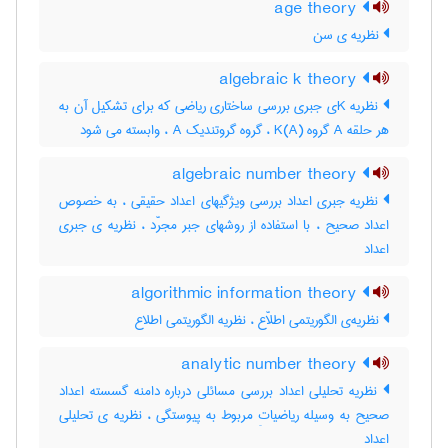
age theory
نظریه ی سن
algebraic k theory
نظریه Kی جبری بررسی ساختاری ریاضی که برای تشکیل آن به
هر حلقه A گروه K(A) ، گروه گروتندیک A ، وابسته می شود
algebraic number theory
نظریه جبری اعداد بررسی ویژگیهای اعداد حقیقی ، به خصوص
اعداد صحیح ، با استفاده از روشهای جبر مجرّد ، نظریه ی جبری
اعداد
algorithmic information theory
نظریه‌ی الگوریتمی اطلاّع ، نظریه الگوریتمی اطلاع
analytic number theory
نظریه تحلیلی اعداد بررسی مسائلی درباره دامنه گسسته اعداد
صحیح به وسیله ریاضیاتِ مربوط به پیوستگی ، نظریه ی تحلیلی
اعداد