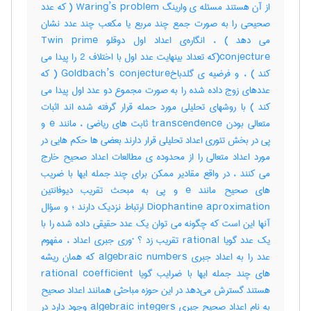
از آن هستند مسئله ی وارینگ Waring’s problem ( که عدد
صحیحی را به صورت جمع چند مربع یا مکعب چند عدد نشان
می دهد ) ، انگاره‌ی اعداد اول دوقلو Twin prime
conjecture(که تعداد بینهایت عدد اول با اختلاف 2 را پیدا می
کند ) ، و فرضیه ی گلدباخGoldbach’s conjecture ( که
عددهای زوج داده شده را به صورت مجموع دو عدد اول پیدا می
کند ) با روشهای تحلیلی مورد حمله قرار گرفته شده اند اثبات
متعالی بودن transcendence ثابت های ریاضی ، مانند e و
پی در بخش تئوری اعداد تحلیلی قرار دارند بعضی ها حکم هایی در
مورد اعداد متعالی را از محدوده ی مطالعات اعداد صحیح خارج
می کنند ، در واقع مقادیر ممکن برای چند جمله ایها با ضریب
های صحیح مانند e و پی به مبحث تقریب دیوفانتین
Diophantine aproximation ارتباط نزدیک دارند ؛ و سؤال
آنها این است که چگونه می توان یک عدد حقیقی داده شده را با
یک عدد گویا rational تقریب زد ؟ ·وری جبری اعداد ، مفهوم
عدد را به اعداد جبری algebraic numbers که همان ریشه
های چند جمله ایها با ضرایب گویا rational coefficient
هستند گسترش می‌دهد در این حوزه مباحثی همانند اعداد صحیح
به نام اعداد صحیح جبری algebraic integers وجود دارد در