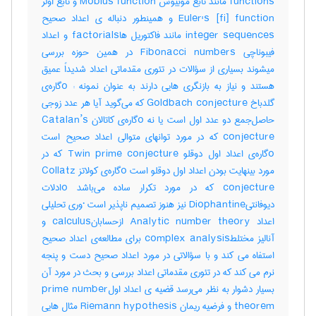
functions مانند تابع موبیوس Mobius function و تابع اولر
Euler's [fi] function و همینطور دنباله ی اعداد صحیح
integer sequences مانند فاکتوریل هاfactorials و اعداد
فیبوناچی Fibonacci numbers در همین حوزه بررسی
میشوند بسیاری از سؤالات در تئوری مقدماتی اعداد شدیداً عمیق
هستند و نیاز به بازنگری هایی دارند به عنوان نمونه : oگاره‌ی
گلدباخ Goldbach conjecture که می‌گوید آیا هر عدد زوجی
حاصل‌جمع دو عدد اول است یا نه oگاره‌ی کاتالان Catalan’s
conjecture که در مورد توانهای متوالی اعداد صحیح است
oگاره‌ی اعداد اول دوقلو Twin prime conjecture که در
مورد بینهایت بودن اعداد اول دوقلو است oگاره‌ی کولاتز Collatz
conjecture که در مورد تکرار ساده می‌باشد oادلات
دیوفانتیDiophantine نیز هنوز تصمیم ناپذیر است ·وری تحلیلی
اعداد Analytic number theory ازحسابانcalculus و
آنالیز مختلطcomplex analysis برای مطالعه‌ی اعداد صحیح
استفاه می کند و با سؤالاتی در مورد اعداد صحیح دست و پنجه
نرم می کند که در تئوری مقدماتی اعداد بررسی و بحث در مورد آن
بسیار دشوار به نظر می‌رسد قضیه ی اعداد اولprime number
theorem و فرضیه ریمان Riemann hypothesis مثال هایی