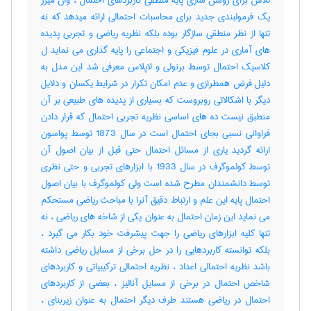
تلاش برای روشن سازی پایه منطقی کاربردهای احتمال ، وان میزز
یک فرمولبندی جدید برای محاسبات احتمالی ارائه میدهد که نه
تنها از نظر منطقی سازگار بوده بلکه نظریه ریاضی و تجربی پدیده
های آماری در علوم فیزیکی و اجتماعی را پایه گذاری می نماید ل
کلاسیک احتمال توسط برنولی و لاپلاس معرفی شد این مدل به
دلیل فرض همطرازی و عدم امکان تکرار در شرایط یکسان و دلایل
دیگر با اشکالاتی روبروست که بسیاری از پدیده های طبیعی بر آن
منطبق نیست ده های اساسی نظریه تجربی احتمال که قرار دادن
فراوانی نسبی بجای احتمال است در سال 1873 توسط پواسون
ارائه گردید یاری از مسائل احتمال حتی قبل از بیان اصول آن
توسط کولموگرف در سال 1933 با ابزارهای تجربی و حتی نظری
توسط دانشمندان مطرح شده است ولی کولموگرف با بیان اصول
احتمال پایه این علم و ارتباط دقیق آنرا با مباحث ریاضی مستحکم
می نماید این زمان احتمال به عنوان یکی از شاخه های ریاضی ، نه
تنها کلیه ابزارهای ریاضی را جهت پیشرفت خود بکار می گیرد ،
بلکه توانسته کاربردهایی را در حل برخی از مسایل ریاضی داشته
باشد نظریه احتمالی اعداد ، نظریه احتمالی ترکیبیاتی و کاربردهای
شاخص احتمال در برخی از مسایل آنالیز ، بعضی از کاربردهای
احتمال در ریاضی هستند طرف دیگر احتمال به عنوان زیربنای ،