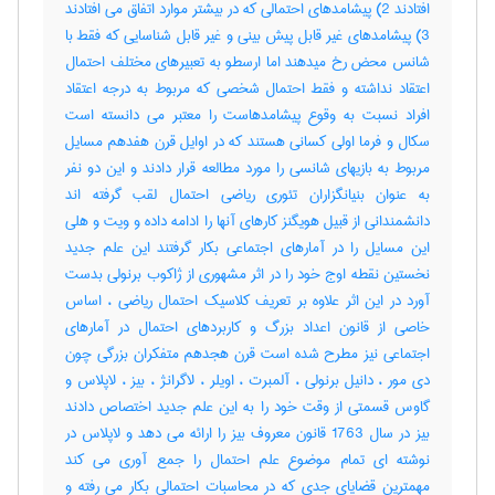
افتادند 2) پیشامدهای احتمالی که در بیشتر موارد اتفاق می افتادند
3) پیشامدهای غیر قابل پیش بینی و غیر قابل شناسایی که فقط با
شانس محض رخ میدهند اما ارسطو به تعبیرهای مختلف احتمال
اعتقاد نداشته و فقط احتمال شخصی که مربوط به درجه اعتقاد
افراد نسبت به وقوع پیشامدهاست را معتبر می دانسته است
سکال و فرما اولی کسانی هستند که در اوایل قرن هفدهم مسایل
مربوط به بازیهای شانسی را مورد مطالعه قرار دادند و این دو نفر
به عنوان بنیانگزاران تئوری ریاضی احتمال لقب گرفته اند
دانشمندانی از قبیل هویگنز کارهای آنها را ادامه داده و ویت و هلی
این مسایل را در آمارهای اجتماعی بکار گرفتند این علم جدید
نخستین نقطه اوج خود را در اثر مشهوری از ژاکوب برنولی بدست
آورد در این اثر علاوه بر تعریف کلاسیک احتمال ریاضی ، اساس
خاصی از قانون اعداد بزرگ و کاربردهای احتمال در آمارهای
اجتماعی نیز مطرح شده است قرن هجدهم متفکران بزرگی چون
دی مور ، دانیل برنولی ، آلمبرت ، اویلر ، لاگرانژ ، بیز ، لاپلاس و
گاوس قسمتی از وقت خود را به این علم جدید اختصاص دادند
بیز در سال 1763 قانون معروف بیز را ارائه می دهد و لاپلاس در
نوشته ای تمام موضوع علم احتمال را جمع آوری می کند
مهمترین قضایای جدی که در محاسبات احتمالی بکار می رفته و