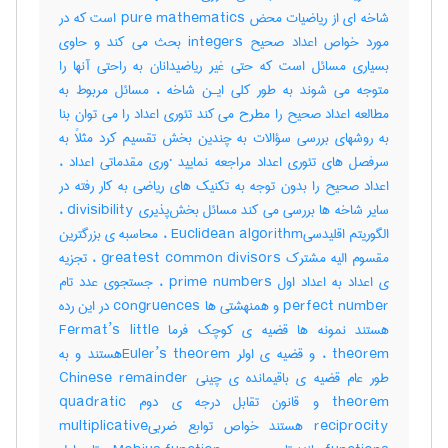
شاخه ای از ریاضیات محض pure mathematics است که در
مورد خواص اعداد صحیح integers بحث می کند و حاوی
بسیاری مسائل است که حتی غیر ریاضیدانان به راحتی آنها را
متوجه می شوند به طور کلی ایـن شاخه ، مسائل مربوط به
مطالعه اعداد صحیح را مطرح می کند تئوری اعداد را می توان بنا
به روشهای بررسی سؤالات به چندین بخش تقسیم کرد مثلاً به
سرفصل های تئوری اعداد مراجعه نمایید ·وری مقدماتی اعداد ،
اعداد صحیح را بدون توجه به تکنیک های ریاضی به کار رفته در
سایر شاخه ها بررسی می کند مسائل بخش‌پذیری divisibility ،
الگوریتم اقلیدسیEuclidean algorithm ، محاسبه ی بزرگترین
مقسوم الیه مشترک greatest common divisors ، تجزیه
ی اعداد به اعداد اول prime numbers ، جستجوی عدد تام
perfect number و همنهشتی ها congruences در این رده
هستند نمونه ها قضیه ی کوچک فرما Fermat’s little
theorem ، و قضیه ی اولر Euler’s theoremهستند و به
طور عام قضیه ی باقیمانده ی چینی Chinese remainder
theorem و قانون تقابل درجه ی دوم quadratic
reciprocity هستند خواص توابع ضربیmultiplicative