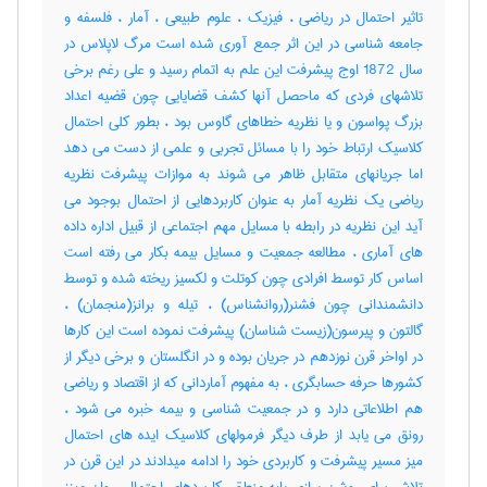
تاثیر احتمال در ریاضی ، فیزیک ، علوم طبیعی ، آمار ، فلسفه و
جامعه شناسی در این اثر جمع آوری شده است مرگ لاپلاس در
سال 1872 اوج پیشرفت این علم به اتمام رسید و علی رغم برخی
تلاشهای فردی که ماحصل آنها کشف قضایایی چون قضیه اعداد
بزرگ پواسون و یا نظریه خطاهای گاوس بود ، بطور کلی احتمال
کلاسیک ارتباط خود را با مسائل تجربی و علمی از دست می دهد
اما جریانهای متقابل ظاهر می شوند به موازات پیشرفت نظریه
ریاضی یک نظریه آمار به عنوان کاربردهایی از احتمال بوجود می
آید این نظریه در رابطه با مسایل مهم اجتماعی از قبیل اداره داده
های آماری ، مطالعه جمعیت و مسایل بیمه بکار می رفته است
اساس کار توسط افرادی چون کوتلت و لکسیز ریخته شده و توسط
دانشمندانی چون فشنر(روانشناس) ، تیله و برانز(منجمان) ،
گالتون و پیرسون(زیست شناسان) پیشرفت نموده است این کارها
در اواخر قرن نوزدهم در جریان بوده و در انگلستان و برخی دیگر از
کشورها حرفه حسابگری ، به مفهوم آماردانی که از اقتصاد و ریاضی
هم اطلاعاتی دارد و در جمعیت شناسی و بیمه خبره می شود ،
رونق می یابد از طرف دیگر فرمولهای کلاسیک ایده های احتمال
میز مسیر پیشرفت و کاربردی خود را ادامه میدادند در این قرن در