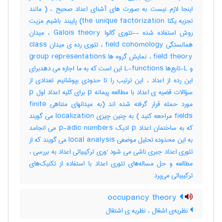
اینجا لازم نیست به صورت های آشنای اعداد صحیح ، ( مانند
تجزیه یکتا the unique factorization) پایبند باشیم مزیت
روش استفاده شده --تئوری گالوا Galois theory ، میدان
همانستگی field cohomology ، تئوری رده ی میدان class
field theory ، نمایش گروه ها group representations
و L-تابع‌ها L-functions این است که به ما اجازه می دهدبرای
این رده از اعداد ، این ترتیب را تا حدودی بپوشانیم تعدادی از
سؤالات قضیه ی اعداد با مطالعه پیمانه p برای کلیه اعداد اول p
مورد حمله قرار گرفته شده اند (به میدانهای متناهی finite
fields مراحعه کنید ) به چنین چیزی localization می گویند
که به ساختمان اعداد p ادیک p-adic numbers می انجامد
به این محدوده تحلیل موضعی local analysis می گویند که از
تئوری اعداد جبری ناشی می شود ·وری ترکیبیاتی اعداد به بررسی ،
مطالعه و حل مساله‌های تئوری اعداد با استفاده از تکنیک‌های
ترکیبیاتی می‌پرد
occupancy theory
نظریه‌ی اشغال ، نظریه ی اشتغال