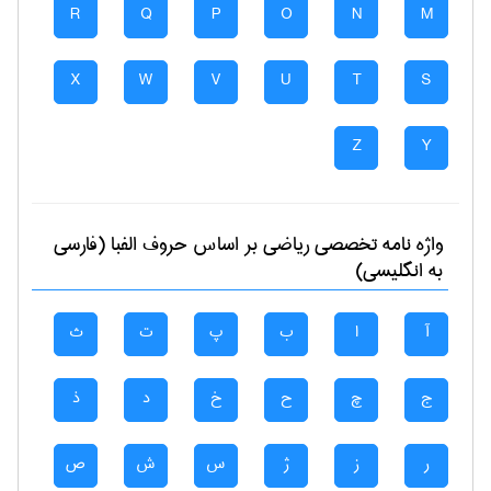
R
Q
P
O
N
M
X
W
V
U
T
S
Z
Y
واژه نامه تخصصی
رياضی
بر اساس حروف الفبا (فارسی
به انگلیسی)
آ
ا
ب
پ
ت
ث
ج
چ
ح
خ
د
ذ
ر
ز
ژ
س
ش
ص