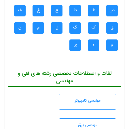
ض
ط
ظ
ع
غ
ف
ق
ک
گ
ل
م
ن
و
ه
ی
لغات و اصطلاحات تخصصی رشته های فنی و
مهندسی
مهندسی كامپيوتر
مهندسی برق