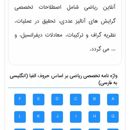
آنلاین ریاضی شامل اصطلاحات تخصصی
گرایش های
آنالیز عددی، تحقیق در عملیات،
نظریه گراف و تركیبات، معادلات دیفرانسیل
، و
... می گردد.
واژه نامه تخصصی
رياضی
بر اساس حروف الفبا (انگلیسی
به فارسی)
F
E
D
C
B
A
L
K
J
I
H
G