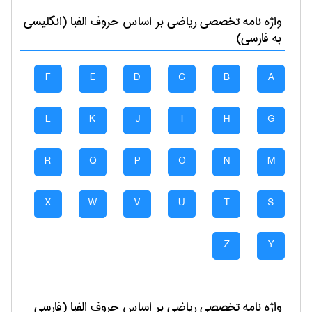
واژه نامه تخصصی
رياضی
بر اساس حروف الفبا (انگلیسی
به فارسی)
F
E
D
C
B
A
L
K
J
I
H
G
R
Q
P
O
N
M
X
W
V
U
T
S
Z
Y
واژه نامه تخصصی
رياضی
بر اساس حروف الفبا (فارسی