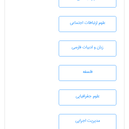
علوم ارتباطات اجتماعی
زبان و ادبيات فارسی
فلسفه
علوم جغرافيايی
مديريت اجرايی