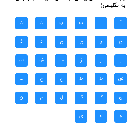
به انگلیسی)
آ
ا
ب
پ
ت
ث
ج
چ
ح
خ
د
ذ
ر
ز
ژ
س
ش
ص
ض
ط
ظ
ع
غ
ف
ق
ک
گ
ل
م
ن
و
ه
ی