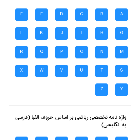
F
E
D
C
B
A
L
K
J
I
H
G
R
Q
P
O
N
M
X
W
V
U
T
S
Z
Y
واژه نامه تخصصی
رياضی
بر اساس حروف الفبا (فارسی
به انگلیسی)