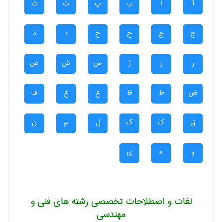
آ
ا
ب
پ
ت
ث
ج
چ
ح
خ
د
ذ
ر
ز
ژ
س
ش
ص
ض
ط
ظ
ع
غ
ف
ق
ک
گ
ل
م
ن
و
ه
ی
لغات و اصطلاحات تخصصی رشته های فنی و
مهندسی