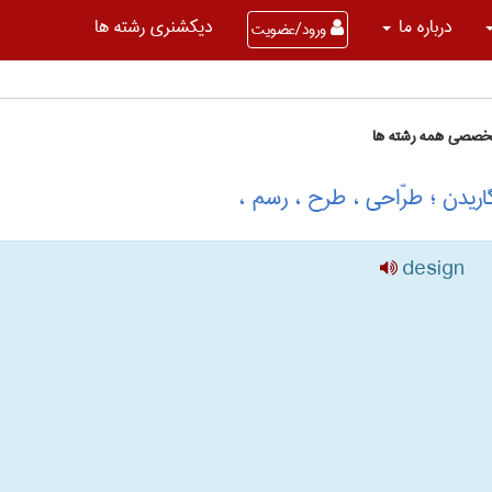
درباره ما
دیکشنری رشته ها
ورود/عضویت
تخصصی همه رشته ها
ریدن ؛ طرّاحی ، طرح ، رسم ،
design