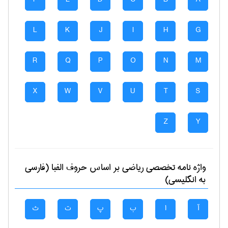
L
K
J
I
H
G
R
Q
P
O
N
M
X
W
V
U
T
S
Z
Y
واژه نامه تخصصی
رياضی
بر اساس حروف الفبا (فارسی
به انگلیسی)
آ
ا
ب
پ
ت
ث