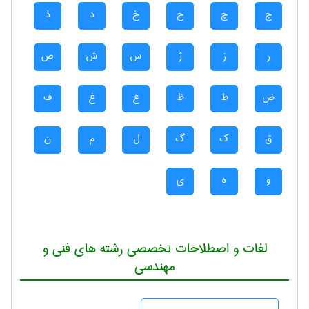
ج
چ
ح
خ
د
ذ
ر
ز
ژ
س
ش
ص
ض
ط
ظ
ع
غ
ف
ق
ک
گ
ل
م
ن
و
ه
ی
لغات و اصطلاحات تخصصی رشته های فنی و
مهندسی