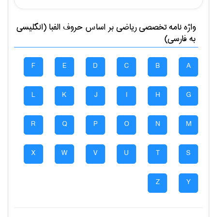
واژه نامه تخصصی
رياضی
بر اساس حروف الفبا (انگلیسی
به فارسی)
F
E
D
C
B
A
L
K
J
I
H
G
R
Q
P
O
N
M
X
W
V
U
T
S
Z
Y