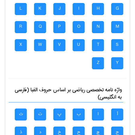
L
K
J
I
H
G
R
Q
P
O
N
M
X
W
V
U
T
S
Z
Y
واژه نامه تخصصی
رياضی
بر اساس حروف الفبا (فارسی
به انگلیسی)
آ
ا
ب
پ
ت
ث
ج
چ
ح
خ
د
ذ