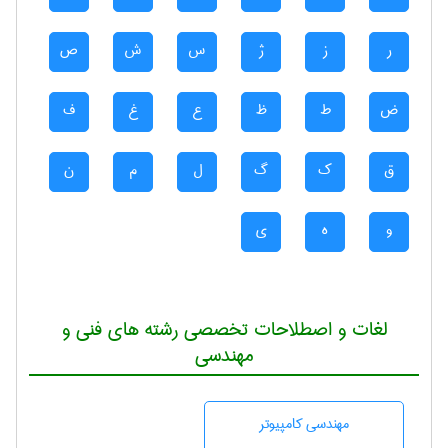
ر
ز
ژ
س
ش
ص
ض
ط
ظ
ع
غ
ف
ق
ک
گ
ل
م
ن
و
ه
ی
لغات و اصطلاحات تخصصی رشته های فنی و
مهندسی
مهندسی كامپيوتر