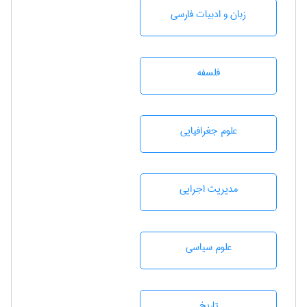
زبان و ادبيات فارسی
فلسفه
علوم جغرافيايی
مديريت اجرايی
علوم سياسی
تاريخ