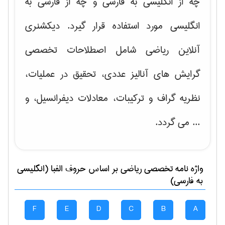
چه از انگلیسی به فارسی و چه از فارسی به
انگلیسی مورد استفاده قرار گیرد. دیکشنری
آنلاین ریاضی شامل اصطلاحات تخصصی
گرایش های
آنالیز عددی، تحقیق در عملیات،
نظریه گراف و تركیبات، معادلات دیفرانسیل
، و
... می گردد.
واژه نامه تخصصی
رياضی
بر اساس حروف الفبا (انگلیسی
به فارسی)
F
E
D
C
B
A