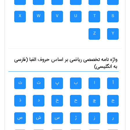
X
W
V
U
T
S
Z
Y
واژه نامه تخصصی
رياضی
بر اساس حروف الفبا (فارسی
به انگلیسی)
آ
ا
ب
پ
ت
ث
ج
چ
ح
خ
د
ذ
ر
ز
ژ
س
ش
ص