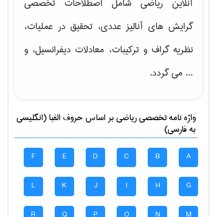
آنلاین ریاضی شامل اصطلاحات تخصصی
گرایش های
آنالیز عددی، تحقیق در عملیات،
نظریه گراف و تركیبات، معادلات دیفرانسیل
، و
... می گردد.
واژه نامه تخصصی
رياضی
بر اساس حروف الفبا (انگلیسی
به فارسی)
F
E
D
C
B
A
L
K
J
I
H
G
R
Q
P
O
N
M