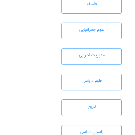
فلسفه
علوم جغرافيايی
مديريت اجرايی
علوم سياسی
تاريخ
باستان شناسی