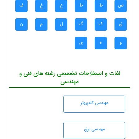
ض
ط
ظ
ع
غ
ف
ق
ک
گ
ل
م
ن
و
ه
ی
لغات و اصطلاحات تخصصی رشته های فنی و
مهندسی
مهندسی كامپيوتر
مهندسی برق