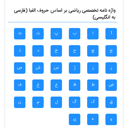
واژه نامه تخصصی
رياضی
بر اساس حروف الفبا (فارسی
به انگلیسی)
آ
ا
ب
پ
ت
ث
ج
چ
ح
خ
د
ذ
ر
ز
ژ
س
ش
ص
ض
ط
ظ
ع
غ
ف
ق
ک
گ
ل
م
ن
و
ه
ی