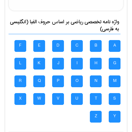
واژه نامه تخصصی
رياضی
بر اساس حروف الفبا (انگلیسی
به فارسی)
F
E
D
C
B
A
L
K
J
I
H
G
R
Q
P
O
N
M
X
W
V
U
T
S
Z
Y