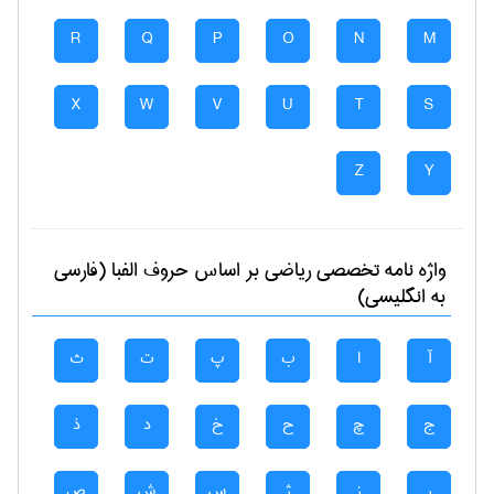
R
Q
P
O
N
M
X
W
V
U
T
S
Z
Y
واژه نامه تخصصی
رياضی
بر اساس حروف الفبا (فارسی
به انگلیسی)
آ
ا
ب
پ
ت
ث
ج
چ
ح
خ
د
ذ
ر
ز
ژ
س
ش
ص