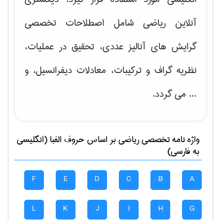
آنلاین ریاضی شامل اصطلاحات تخصصی
گرایش های
آنالیز عددی، تحقیق در عملیات،
نظریه گراف و تركیبات، معادلات دیفرانسیل
، و
... می گردد.
واژه نامه تخصصی
رياضی
بر اساس حروف الفبا (انگلیسی
به فارسی)
F
E
D
C
B
A
L
K
J
I
H
G