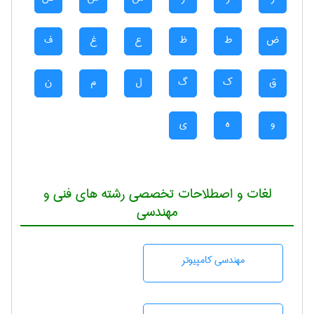
ض
ط
ظ
ع
غ
ف
ق
ک
گ
ل
م
ن
و
ه
ی
لغات و اصطلاحات تخصصی رشته های فنی و
مهندسی
مهندسی كامپيوتر