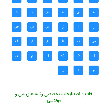
ج
چ
ح
خ
د
ذ
ر
ز
ژ
س
ش
ص
ض
ط
ظ
ع
غ
ف
ق
ک
گ
ل
م
ن
و
ه
ی
لغات و اصطلاحات تخصصی رشته های فنی و
مهندسی