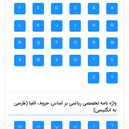
F
E
D
C
B
A
L
K
J
I
H
G
R
Q
P
O
N
M
X
W
V
U
T
S
Z
Y
واژه نامه تخصصی
رياضی
بر اساس حروف الفبا (فارسی
به انگلیسی)
آ
ا
ب
پ
ت
ث