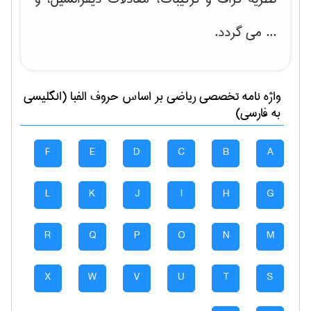
... می گردد.
واژه نامه تخصصی
رياضی
بر اساس حروف الفبا (انگلیسی
به فارسی)
F
E
D
C
B
A
L
K
J
I
H
G
R
Q
P
O
N
M
X
W
V
U
T
S