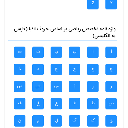
Z
Y
واژه نامه تخصصی
رياضی
بر اساس حروف الفبا (فارسی
به انگلیسی)
آ
ا
ب
پ
ت
ث
ج
چ
ح
خ
د
ذ
ر
ز
ژ
س
ش
ص
ض
ط
ظ
ع
غ
ف
ق
ک
گ
ل
م
ن