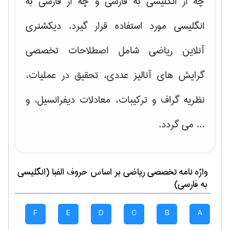
چه از انگلیسی به فارسی و چه از فارسی به
انگلیسی مورد استفاده قرار گیرد. دیکشنری
آنلاین ریاضی شامل اصطلاحات تخصصی
گرایش های
آنالیز عددی، تحقیق در عملیات،
نظریه گراف و تركیبات، معادلات دیفرانسیل
، و
... می گردد.
واژه نامه تخصصی
رياضی
بر اساس حروف الفبا (انگلیسی
به فارسی)
F
E
D
C
B
A