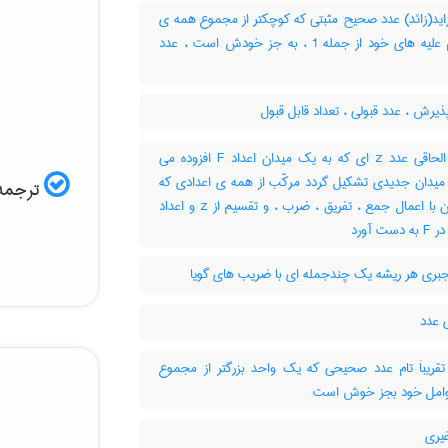
اید(زائد) عدد صحیح مثبتی که کوچکتر از مجموع همه ی
مقسوم علیه های خود از جمله 1 ، به جز خودش است ، عدد
یرش ، عدد قبولی ، تعداد قابل قبول
عدد الحاقی عدد z ای که به یک میدان اعداد F افزوده می
 میدان جدیدی تشکیل گردد مرکّب از همه ی اعدادی که
ترجمه 
می توان با اعمال جمع ، تفریق ، ضرب ، و تقسیم از z و اعداد
ست آورد
بری هر ریشه یک چندجمله ای با ضریب های گویا
 عدد
قریباَ تام عدد صحیحی که یک واحد بزرگتر از مجموع
امل خود بجز خوش است
یری