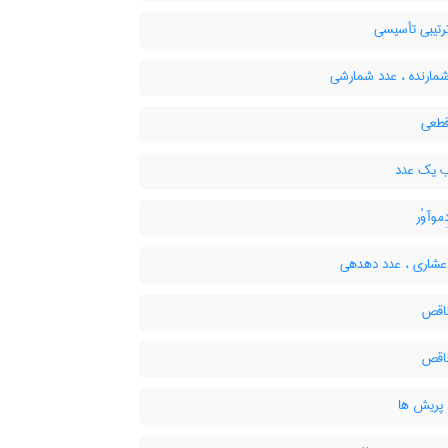
رتیبی تأسیسی
مارنده ، عدد شمارشی
طعی
 یک عدد
موآوْر
عشاری ، عدد دهدهی
اقص
اقص
 پریش ها