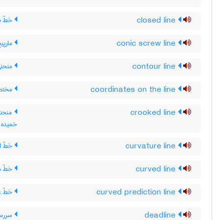
closed line
خطّ ب
conic screw line
مارپی
contour line
منحنی 
coordinates on the line
مختص
crooked line
منحنی
خمیده
curvature line
خطّ ان
curved line
خطّ م
curved prediction line
خطّ غ
deadline
سررسی