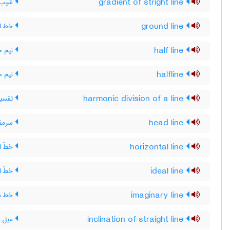
gradient of stright line
شیب ،
ground line
خط ال
half line
نیم خ
halfline
نیم 
harmonic division of a line
تقسیم
head line
سرمقال
horizontal line
خطّ ا
ideal line
خطّ ای
imaginary line
خط م
inclination of straight line
میل 