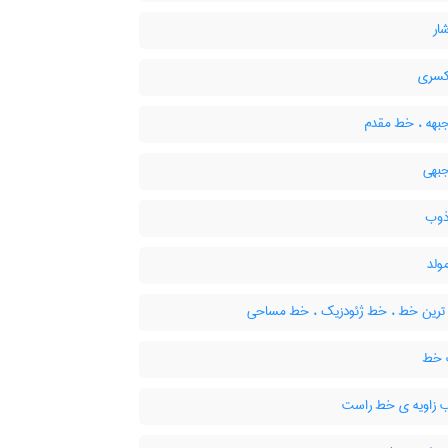
ار
سری
هه ، خط مقدم
بهی
وب
لد
 ترین خط ، خط ژئودزیک ، خط مساحی
خط
زاویه ی خط راست