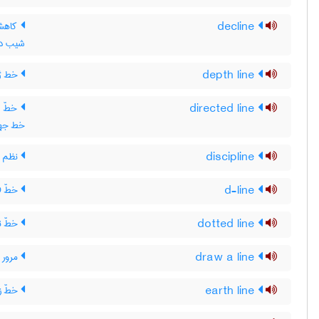
decline
کاهش 
شیب داد
depth line
خط ژر
directed line
خطّ جه
خط جهت
discipline
نظم (آ
d-line
خطّ D ، خط D
dotted line
خطّ ن
draw a line
مرور 
earth line
خطّ ز