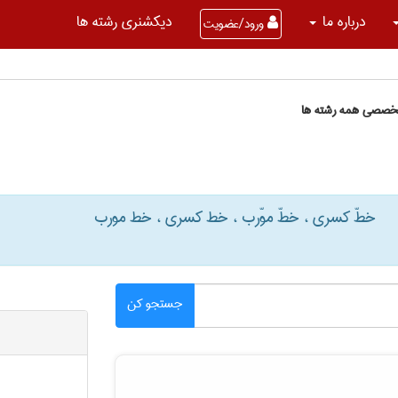
درباره ما
دیکشنری رشته ها
ورود/عضویت
تخصصی همه رشته ها
خطّ کسری ، خطّ موّرب ، خط کسری ، خط مورب
جستجو کن