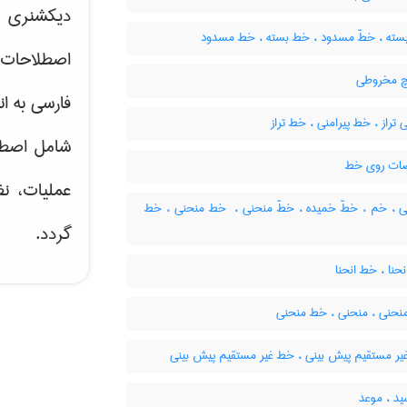
دیکشنری ت
سته ، خطّ مسدود ، خط بسته ، خط مسدود
اصطلاحات 
چ مخروطی
فارسی به ان
تراز ، خط پیرامنی ، خط تراز
شامل اصط
ات روی خط
عملیات، نظ
 ، خم ، خطّ خمیده ، خطّ منحنی ، ‌ خط منحنی ، خط
گردد.
حنا ، خط انحنا
نحنی ، منحنی ، خط منحنی
یر مستقیم پیش بینی ، خط غیر مستقیم پیش بینی
د ، موعد