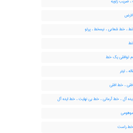
 ضریب زاویه
ارض
ط ، خط شعاعی ، نیمخط ، پرتو
خط
 توافقی یک خط
ه ، تیتر
فقی ، خط افقی
ده آل ، خط آرمانی ، خط بی نهایت ، خط ایده آل
وهومی
خط راست