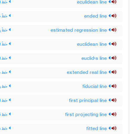
eculidean line
خط اق
ended line
خطّ م
estimated regression line
خطّ ر
euclidean line
خطّ ا
euclid's line
خط اق
extended real line
خط حق
fiducial line
خط رو
first principal line
خط اف
first projecting line
خط قا
fitted line
خط بر