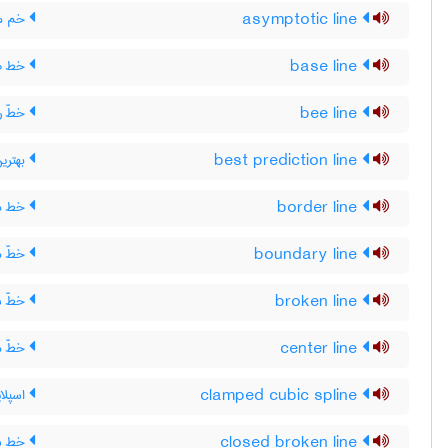
asymptotic line
خم مج
base line
خط صف
bee line
خطّ ر
best prediction line
بهتری
border line
خط م
boundary line
خطّ مر
broken line
خطّ ش
center line
خطّ م
clamped cubic spline
اسپلا
closed broken line
خط شک