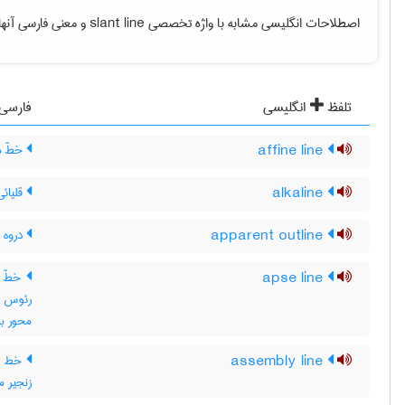
اصطلاحات انگلیسی مشابه با واژه تخصصی
slant line
و معنی فارسی آنها 
تلفظ
انگلیسی
فارسی
affine line
خطّ م
alkaline
قلیائی
apparent outline
دروه 
apse line
خطّ ر
رئوس ،
محور ب
assembly line
خط هم
زنجیر مو