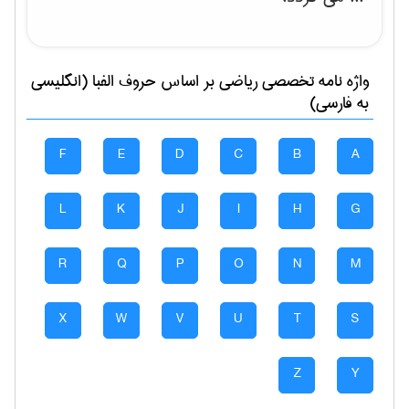
واژه نامه تخصصی
رياضی
بر اساس حروف الفبا (انگلیسی
به فارسی)
F
E
D
C
B
A
L
K
J
I
H
G
R
Q
P
O
N
M
X
W
V
U
T
S
Z
Y