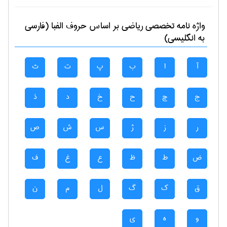
واژه نامه تخصصی
رياضی
بر اساس حروف الفبا (فارسی
به انگلیسی)
آ
ا
ب
پ
ت
ث
ج
چ
ح
خ
د
ذ
ر
ز
ژ
س
ش
ص
ض
ط
ظ
ع
غ
ف
ق
ک
گ
ل
م
ن
و
ه
ی