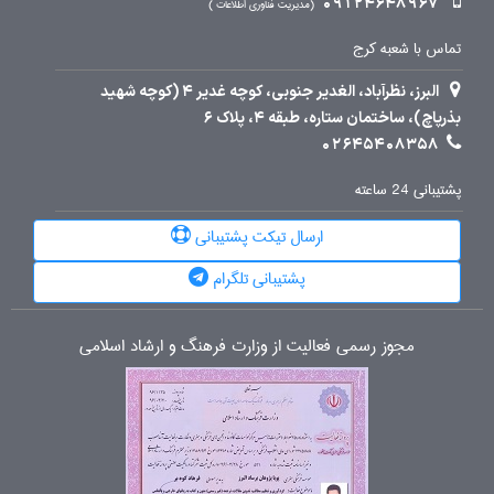
09124648967
مدیریت فناوری اطلاعات
تماس با شعبه کرج
البرز، نظرآباد، الغدیر جنوبی، کوچه غدیر 4 (کوچه شهید
بذرپاچ)، ساختمان ستاره، طبقه 4، پلاک 6
02645408358
پشتیبانی 24 ساعته
ارسال تیکت پشتیبانی
پشتیبانی تلگرام
مجوز رسمی فعالیت از وزارت فرهنگ و ارشاد اسلامی