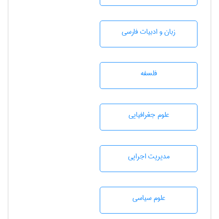
زبان و ادبيات فارسی
فلسفه
علوم جغرافيايی
مديريت اجرايی
علوم سياسی