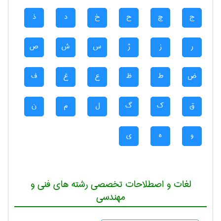
ج
چ
ح
خ
د
ذ
ر
ز
ژ
س
ش
ص
ض
ط
ظ
ع
غ
ف
ق
ک
گ
ل
م
ن
و
ه
ی
لغات و اصطلاحات تخصصی رشته های فنی و
مهندسی