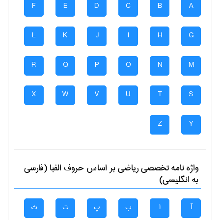
F
E
D
C
B
A
L
K
J
I
H
G
R
Q
P
O
N
M
X
W
V
U
T
S
Z
Y
واژه نامه تخصصی
رياضی
بر اساس حروف الفبا (فارسی
به انگلیسی)
آ
ا
ب
پ
ت
ث