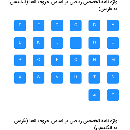
واژه نامه تخصصی
رياضی
بر اساس حروف الفبا (انگلیسی
به فارسی)
F
E
D
C
B
A
L
K
J
I
H
G
R
Q
P
O
N
M
X
W
V
U
T
S
Z
Y
واژه نامه تخصصی
رياضی
بر اساس حروف الفبا (فارسی
به انگلیسی)