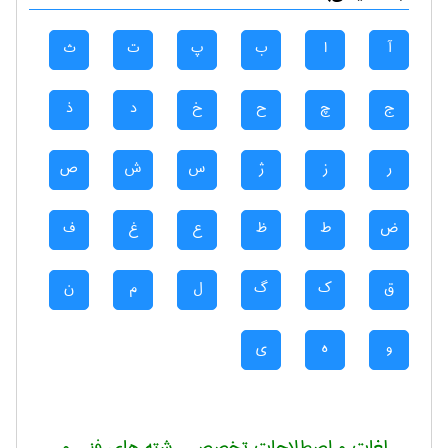
آ
ا
ب
پ
ت
ث
ج
چ
ح
خ
د
ذ
ر
ز
ژ
س
ش
ص
ض
ط
ظ
ع
غ
ف
ق
ک
گ
ل
م
ن
و
ه
ی
لغات و اصطلاحات تخصصی رشته های فنی و