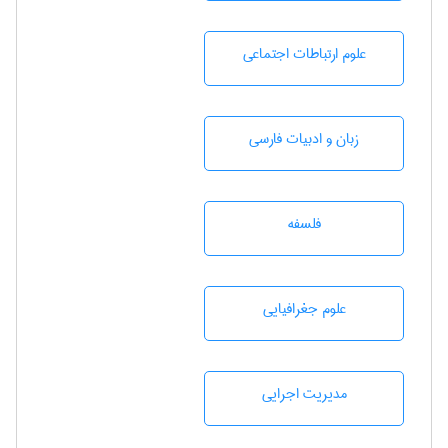
علوم ارتباطات اجتماعی
زبان و ادبيات فارسی
فلسفه
علوم جغرافيايی
مديريت اجرايی