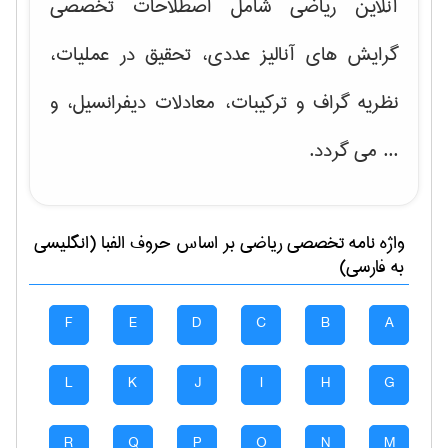
آنلاین ریاضی شامل اصطلاحات تخصصی
گرایش های
آنالیز عددی، تحقیق در عملیات،
نظریه گراف و تركیبات، معادلات دیفرانسیل
، و
... می گردد.
واژه نامه تخصصی
رياضی
بر اساس حروف الفبا (انگلیسی
به فارسی)
F
E
D
C
B
A
L
K
J
I
H
G
R
Q
P
O
N
M