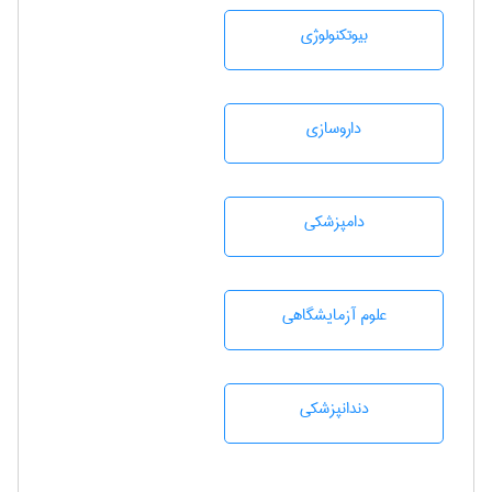
بيوتكنولوژی
داروسازی
دامپزشكی
علوم آزمايشگاهی
دندانپزشكی