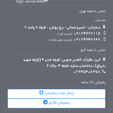
تماس با شعبه تهران
شعبه تهران
ستارخان - خسرو شمالی - برج بهاران - طبقه 7 واحد 2
09124677115
مدیریت گروه
09124648967
مدیریت فناوری اطلاعات
تماس با شعبه کرج
البرز، نظرآباد، الغدیر جنوبی، کوچه غدیر 4 (کوچه شهید
بذرپاچ)، ساختمان ستاره، طبقه 4، پلاک 6
02645408358
پشتیبانی 24 ساعته
ارسال تیکت پشتیبانی
پشتیبانی تلگرام