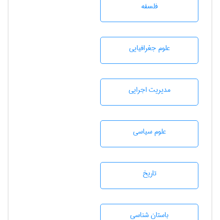
فلسفه
علوم جغرافيايی
مديريت اجرايی
علوم سياسی
تاريخ
باستان شناسی