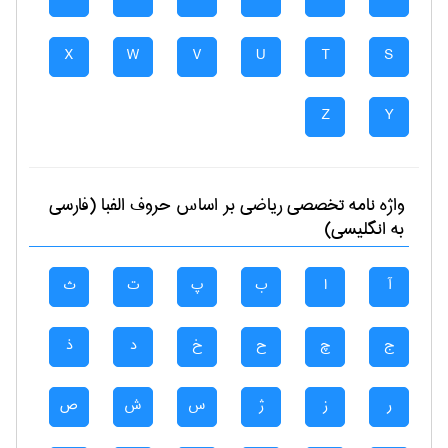
X
W
V
U
T
S
Z
Y
واژه نامه تخصصی
رياضی
بر اساس حروف الفبا (فارسی
به انگلیسی)
آ
ا
ب
پ
ت
ث
ج
چ
ح
خ
د
ذ
ر
ز
ژ
س
ش
ص