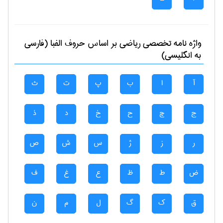
واژه نامه تخصصی
رياضی
بر اساس حروف الفبا (فارسی
به انگلیسی)
آ
ا
ب
پ
ت
ث
ج
چ
ح
خ
د
ذ
ر
ز
ژ
س
ش
ص
ض
ط
ظ
ع
غ
ف
ق
ک
گ
ل
م
ن