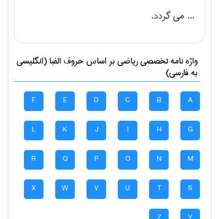
... می گردد.
واژه نامه تخصصی
رياضی
بر اساس حروف الفبا (انگلیسی
به فارسی)
F
E
D
C
B
A
L
K
J
I
H
G
R
Q
P
O
N
M
X
W
V
U
T
S
Z
Y