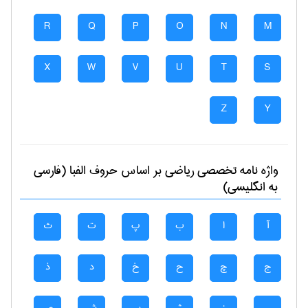
R
Q
P
O
N
M
X
W
V
U
T
S
Z
Y
واژه نامه تخصصی
رياضی
بر اساس حروف الفبا (فارسی
به انگلیسی)
آ
ا
ب
پ
ت
ث
ج
چ
ح
خ
د
ذ