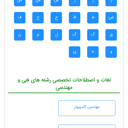
ر
ز
ژ
س
ش
ص
ض
ط
ظ
ع
غ
ف
ق
ک
گ
ل
م
ن
و
ه
ی
لغات و اصطلاحات تخصصی رشته های فنی و
مهندسی
مهندسی كامپيوتر