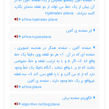
صفحه آفین یلمسلو تعمیمی از یک صفحه آفین که در
آن بیش از یک خطّ می تواند از دو نقطه متمایز بگذرد
کلمه مترادف : Hjelmslev plane
affine hjelmslev plane
ابر صفحه ی آفین
affine hyperplane
صفحه آفین ، صفحه همگر در هندسه تصویری ،
صفحه ای که در آن : 1- هر دو نقطه روی دقیقاَ یک خط
واقع اند 2- اگر p و L به ترتیب نقطه و خطّ مفروضی
باشند که p بر L واقع نباشد ، آنگاه دقیقاَ یک خطّ وجود
دارد که از p می گذرد و L را قطع نمی کند 3- سه نقطه
غیرواقع بر یک خط وجود دارند ، صفحه ی آفین
affine plane
الگوریتم صفحه برش
algorithm cutting plane