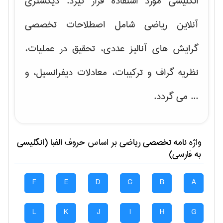
انگلیسی مورد استفاده قرار گیرد. دیکشنری
آنلاین ریاضی شامل اصطلاحات تخصصی
گرایش های
آنالیز عددی، تحقیق در عملیات،
نظریه گراف و تركیبات، معادلات دیفرانسیل
، و
... می گردد.
واژه نامه تخصصی
رياضی
بر اساس حروف الفبا (انگلیسی
به فارسی)
F
E
D
C
B
A
L
K
J
I
H
G