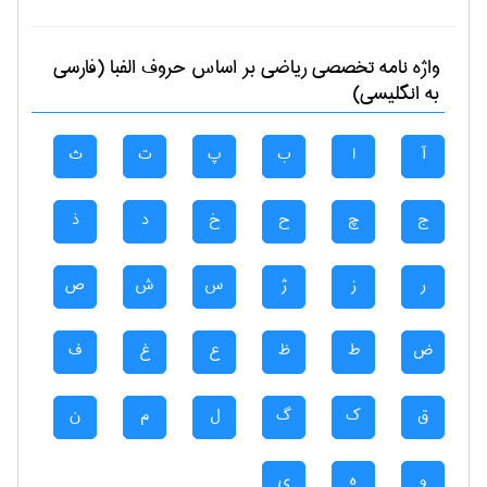
واژه نامه تخصصی
رياضی
بر اساس حروف الفبا (فارسی
به انگلیسی)
آ
ا
ب
پ
ت
ث
ج
چ
ح
خ
د
ذ
ر
ز
ژ
س
ش
ص
ض
ط
ظ
ع
غ
ف
ق
ک
گ
ل
م
ن
و
ه
ی