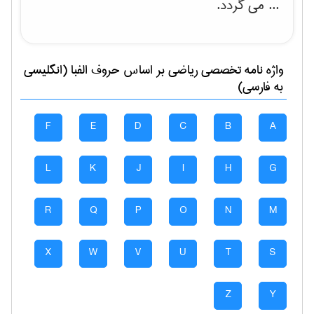
... می گردد.
واژه نامه تخصصی
رياضی
بر اساس حروف الفبا (انگلیسی
به فارسی)
F
E
D
C
B
A
L
K
J
I
H
G
R
Q
P
O
N
M
X
W
V
U
T
S
Z
Y