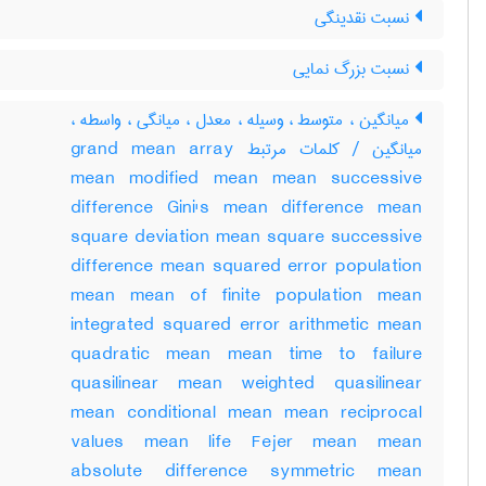
نسبت نقدینگی
نسبت بزرگ نمایی
میانگین ، متوسط ، وسیله ، معدل ، میانگی ، واسطه ،
میانگین / کلمات مرتبط grand mean array
mean modified mean mean successive
difference Gini's mean difference mean
square deviation mean square successive
difference mean squared error population
mean mean of finite population mean
integrated squared error arithmetic mean
quadratic mean mean time to failure
quasilinear mean weighted quasilinear
mean conditional mean mean reciprocal
values mean life Fejer mean mean
absolute difference symmetric mean