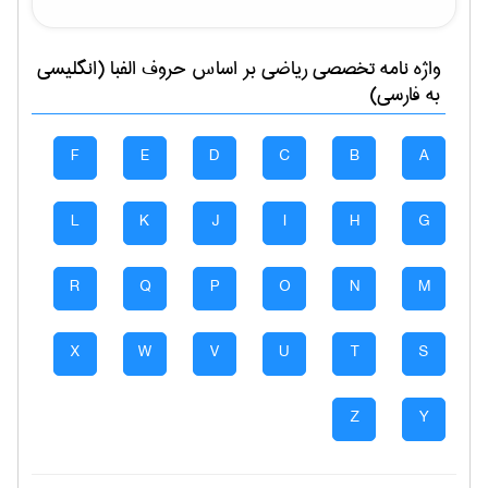
واژه نامه تخصصی
رياضی
بر اساس حروف الفبا (انگلیسی
به فارسی)
F
E
D
C
B
A
L
K
J
I
H
G
R
Q
P
O
N
M
X
W
V
U
T
S
Z
Y