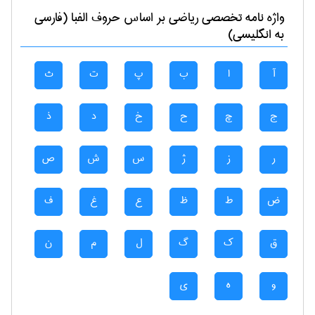
واژه نامه تخصصی
رياضی
بر اساس حروف الفبا (فارسی
به انگلیسی)
آ
ا
ب
پ
ت
ث
ج
چ
ح
خ
د
ذ
ر
ز
ژ
س
ش
ص
ض
ط
ظ
ع
غ
ف
ق
ک
گ
ل
م
ن
و
ه
ی