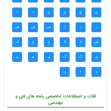
ج
چ
ح
خ
د
ذ
ر
ز
ژ
س
ش
ص
ض
ط
ظ
ع
غ
ف
ق
ک
گ
ل
م
ن
و
ه
ی
لغات و اصطلاحات تخصصی رشته های فنی و
مهندسی