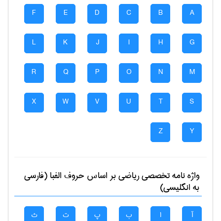
F
E
D
C
B
A
L
K
J
I
H
G
R
Q
P
O
N
M
X
W
V
U
T
S
Z
Y
واژه نامه تخصصی
رياضی
بر اساس حروف الفبا (فارسی
به انگلیسی)
آ
ا
ب
پ
ت
ث