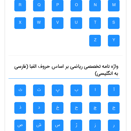
R
Q
P
O
N
M
X
W
V
U
T
S
Z
Y
واژه نامه تخصصی
رياضی
بر اساس حروف الفبا (فارسی
به انگلیسی)
آ
ا
ب
پ
ت
ث
ج
چ
ح
خ
د
ذ
ر
ز
ژ
س
ش
ص