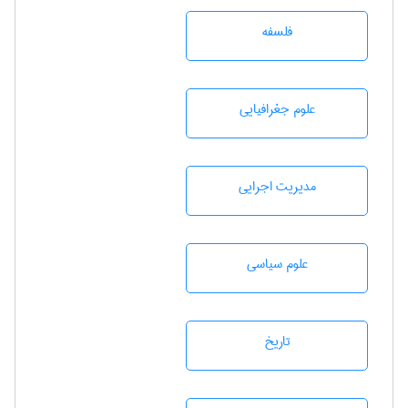
فلسفه
علوم جغرافيايی
مديريت اجرايی
علوم سياسی
تاريخ