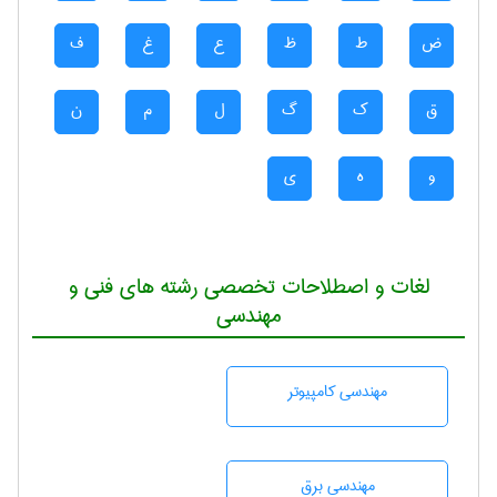
ض
ط
ظ
ع
غ
ف
ق
ک
گ
ل
م
ن
و
ه
ی
لغات و اصطلاحات تخصصی رشته های فنی و
مهندسی
مهندسی كامپيوتر
مهندسی برق