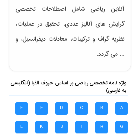
آنلاین ریاضی شامل اصطلاحات تخصصی
گرایش های
آنالیز عددی، تحقیق در عملیات،
نظریه گراف و تركیبات، معادلات دیفرانسیل
، و
... می گردد.
واژه نامه تخصصی
رياضی
بر اساس حروف الفبا (انگلیسی
به فارسی)
F
E
D
C
B
A
L
K
J
I
H
G