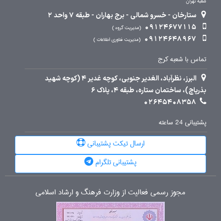
شعبه تهران
ستارخان - خسرو شمالی - برج بهاران - طبقه 7 واحد 2
09124677115
مدیریت گروه
09124648967
مدیریت فناوری اطلاعات
تماس با شعبه کرج
البرز، نظرآباد، الغدیر جنوبی، کوچه غدیر 4 (کوچه شهید
بذرپاچ)، ساختمان ستاره، طبقه 4، پلاک 6
02645408358
پشتیبانی 24 ساعته
ارسال تیکت پشتیبانی
پشتیبانی تلگرام
مجوز رسمی فعالیت از وزارت فرهنگ و ارشاد اسلامی