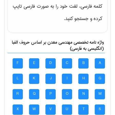
کلمه فارسی، لغت خود را به صورت فارسی تایپ
کرده و جستجو کنید.
واژه نامه تخصصی
مهندسی معدن
بر اساس حروف الفبا
(انگلیسی به فارسی)
F
E
D
C
B
A
L
K
J
I
H
G
R
Q
P
O
N
M
X
W
V
U
T
S