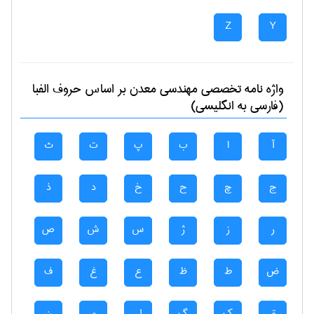
Z
Y
واژه نامه تخصصی
مهندسی معدن
بر اساس حروف الفبا
(فارسی به انگلیسی)
آ
ا
ب
پ
ت
ث
ج
چ
ح
خ
د
ذ
ر
ز
ژ
س
ش
ص
ض
ط
ظ
ع
غ
ف
ق
ک
گ
ل
م
ن