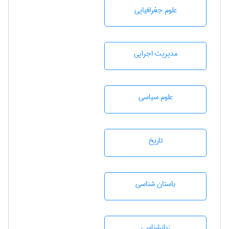
علوم جغرافيايی
مديريت اجرايی
علوم سياسی
تاريخ
باستان شناسی
زبانشناسی