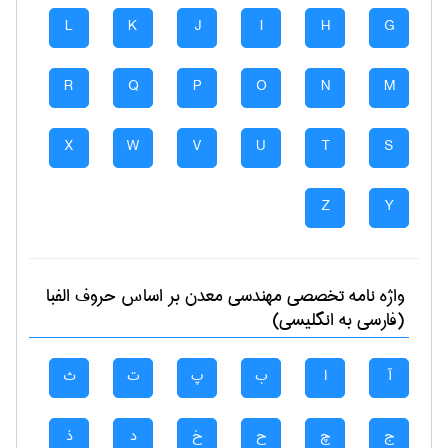
L
K
J
I
H
G
R
Q
P
O
N
M
X
W
V
U
T
S
Z
Y
واژه نامه تخصصی
مهندسی معدن
بر اساس حروف الفبا
(فارسی به انگلیسی)
آ
ا
ب
پ
ت
ث
ج
چ
ح
خ
د
ذ