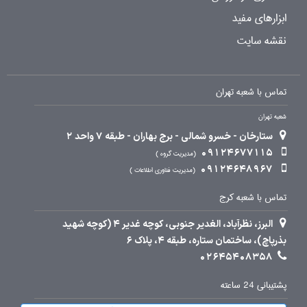
ابزارهای مفید
نقشه سایت
تماس با شعبه تهران
شعبه تهران
ستارخان - خسرو شمالی - برج بهاران - طبقه 7 واحد 2
09124677115
مدیریت گروه
09124648967
مدیریت فناوری اطلاعات
تماس با شعبه کرج
البرز، نظرآباد، الغدیر جنوبی، کوچه غدیر 4 (کوچه شهید
بذرپاچ)، ساختمان ستاره، طبقه 4، پلاک 6
02645408358
پشتیبانی 24 ساعته