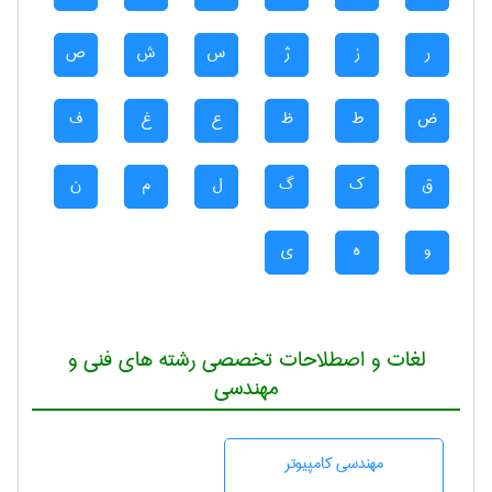
ر
ز
ژ
س
ش
ص
ض
ط
ظ
ع
غ
ف
ق
ک
گ
ل
م
ن
و
ه
ی
لغات و اصطلاحات تخصصی رشته های فنی و
مهندسی
مهندسی كامپيوتر