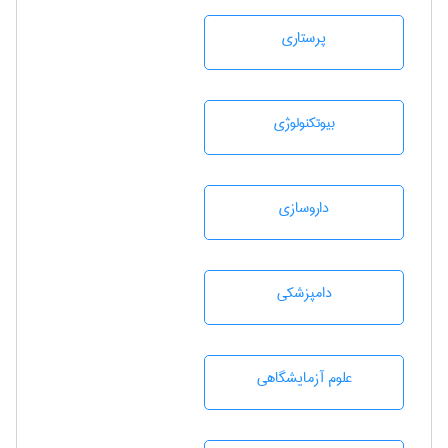
پرستاری
بيوتكنولوژی
داروسازی
دامپزشكی
علوم آزمايشگاهی