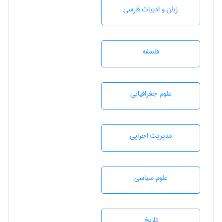
زبان و ادبيات فارسی
فلسفه
علوم جغرافيايی
مديريت اجرايی
علوم سياسی
تاريخ