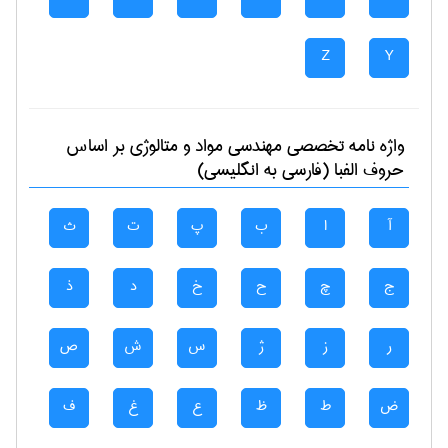
Z
Y
واژه نامه تخصصی
مهندسی مواد و متالوژی
بر اساس
حروف الفبا (فارسی به انگلیسی)
آ
ا
ب
پ
ت
ث
ج
چ
ح
خ
د
ذ
ر
ز
ژ
س
ش
ص
ض
ط
ظ
ع
غ
ف