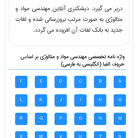
دربر می گیرد. دیشکنری آنلاین مهندسی مواد و
متالوژی به صورت مرتب بروزرسانی شده و لغات
جدید به بانک لغات آن افزوده می گردد.
واژه نامه تخصصی
مهندسی مواد و متالوژی
بر اساس
حروف الفبا (انگلیسی به فارسی)
F
E
D
C
B
A
L
K
J
I
H
G
R
Q
P
O
N
M
X
W
V
U
T
S