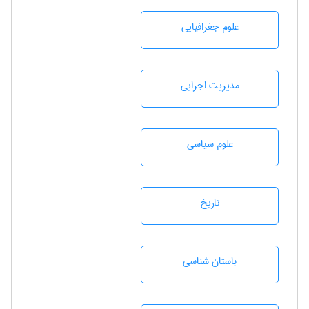
علوم جغرافيايی
مديريت اجرايی
علوم سياسی
تاريخ
باستان شناسی