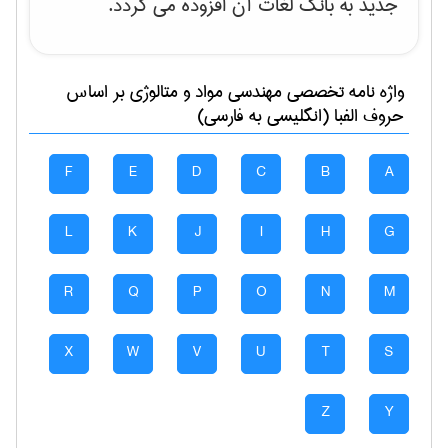
جدید به بانک لغات آن افزوده می گردد.
واژه نامه تخصصی
مهندسی مواد و متالوژی
بر اساس
حروف الفبا (انگلیسی به فارسی)
F
E
D
C
B
A
L
K
J
I
H
G
R
Q
P
O
N
M
X
W
V
U
T
S
Z
Y