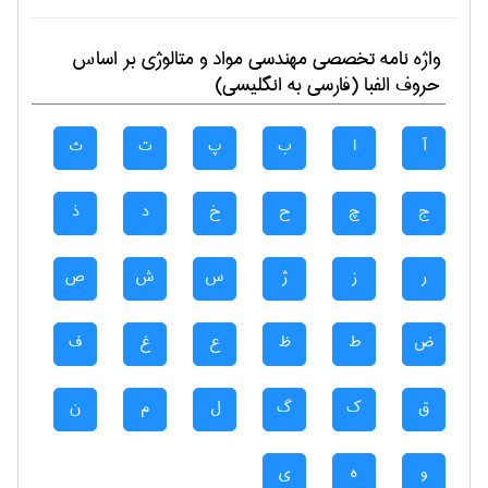
واژه نامه تخصصی
مهندسی مواد و متالوژی
بر اساس
حروف الفبا (فارسی به انگلیسی)
آ
ا
ب
پ
ت
ث
ج
چ
ح
خ
د
ذ
ر
ز
ژ
س
ش
ص
ض
ط
ظ
ع
غ
ف
ق
ک
گ
ل
م
ن
و
ه
ی