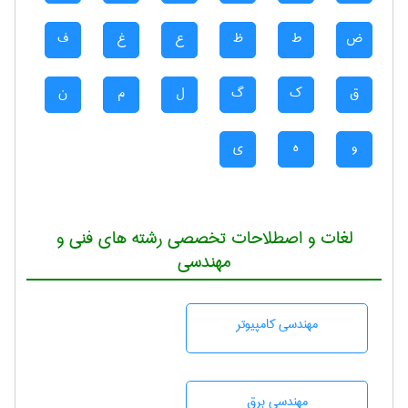
ض
ط
ظ
ع
غ
ف
ق
ک
گ
ل
م
ن
و
ه
ی
لغات و اصطلاحات تخصصی رشته های فنی و
مهندسی
مهندسی كامپيوتر
مهندسی برق