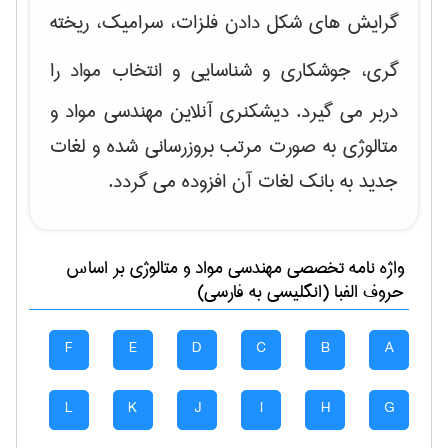
گرایش های
شکل دادن فلزات، سرامیک، ریخته
گری، جوشکاری و شناسایی و انتخاب مواد
را
دربر می گیرد. دیشکنری آنلاین مهندسی مواد و
متالوژی به صورت مرتب بروزرسانی شده و لغات
جدید به بانک لغات آن افزوده می گردد.
واژه نامه تخصصی
مهندسی مواد و متالوژی
بر اساس
حروف الفبا (انگلیسی به فارسی)
F
E
D
C
B
A
L
K
J
I
H
G