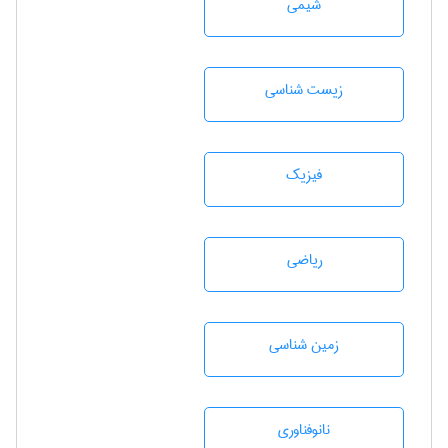
شيمی
زيست شناسی
فیزیک
رياضی
زمين شناسی
نانوفناوری