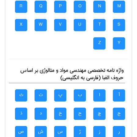
R
Q
P
O
N
M
X
W
V
U
T
S
Z
Y
واژه نامه تخصصی
مهندسی مواد و متالوژی
بر اساس
حروف الفبا (فارسی به انگلیسی)
آ
ا
ب
پ
ت
ث
ج
چ
ح
خ
د
ذ
ر
ز
ژ
س
ش
ص