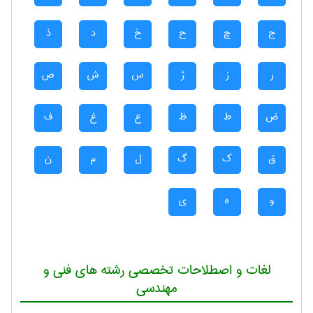
ج
چ
ح
خ
د
ذ
ر
ز
ژ
س
ش
ص
ض
ط
ظ
ع
غ
ف
ق
ک
گ
ل
م
ن
و
ه
ی
لغات و اصطلاحات تخصصی رشته های فنی و
مهندسی