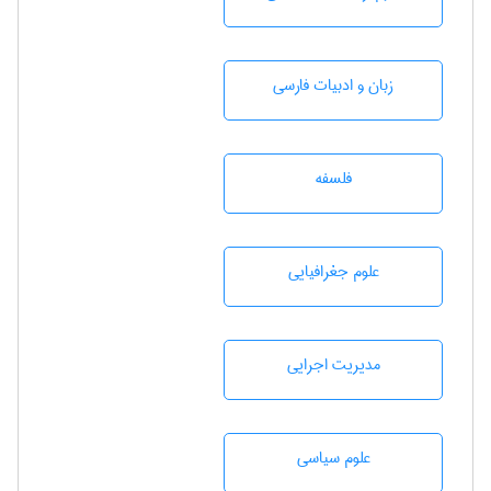
زبان و ادبيات فارسی
فلسفه
علوم جغرافيايی
مديريت اجرايی
علوم سياسی