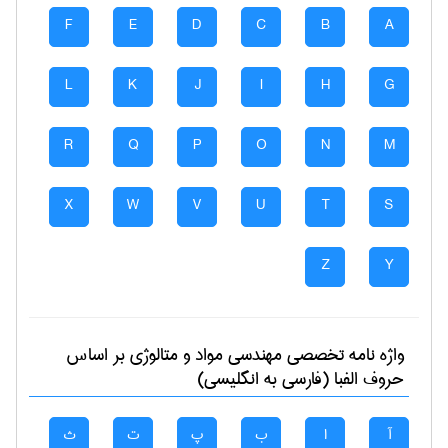
F
E
D
C
B
A
L
K
J
I
H
G
R
Q
P
O
N
M
X
W
V
U
T
S
Z
Y
واژه نامه تخصصی
مهندسی مواد و متالوژی
بر اساس
حروف الفبا (فارسی به انگلیسی)
آ
ا
ب
پ
ت
ث