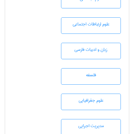
علوم ارتباطات اجتماعی
زبان و ادبيات فارسی
فلسفه
علوم جغرافيايی
مديريت اجرايی