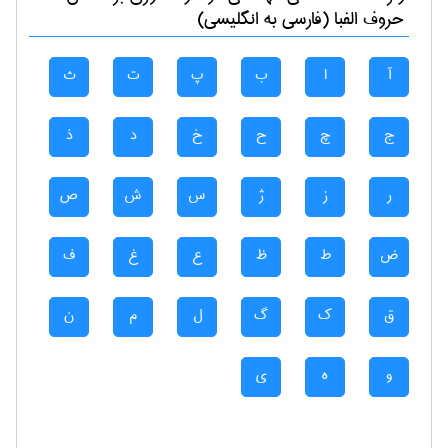
حروف الفبا (فارسی به انگلیسی)
آ
ا
ب
پ
ت
ث
ج
چ
ح
خ
د
ذ
ر
ز
ژ
س
ش
ص
ض
ط
ظ
ع
غ
ف
ق
ک
گ
ل
م
ن
و
ه
ی