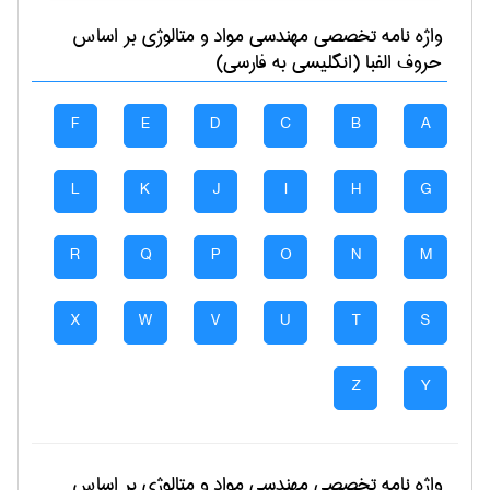
واژه نامه تخصصی
مهندسی مواد و متالوژی
بر اساس
حروف الفبا (انگلیسی به فارسی)
F
E
D
C
B
A
L
K
J
I
H
G
R
Q
P
O
N
M
X
W
V
U
T
S
Z
Y
واژه نامه تخصصی
مهندسی مواد و متالوژی
بر اساس