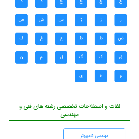
ج
چ
ح
خ
د
ذ
ر
ز
ژ
س
ش
ص
ض
ط
ظ
ع
غ
ف
ق
ک
گ
ل
م
ن
و
ه
ی
لغات و اصطلاحات تخصصی رشته های فنی و
مهندسی
مهندسی كامپيوتر