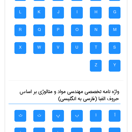
L
K
J
I
H
G
R
Q
P
O
N
M
X
W
V
U
T
S
Z
Y
واژه نامه تخصصی
مهندسی مواد و متالوژی
بر اساس
حروف الفبا (فارسی به انگلیسی)
آ
ا
ب
پ
ت
ث