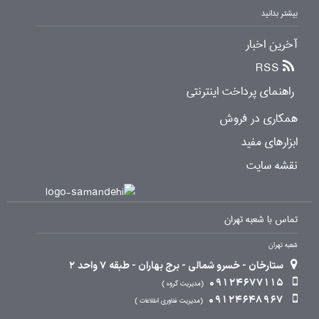
بیشتر بدانید
آخرین اخبار
RSS
راهنمای پرداخت اینترنتی
همکاری در فروش
ابزارهای مفید
نقشه سایت
تماس با شعبه تهران
شعبه تهران
ستارخان - خسرو شمالی - برج بهاران - طبقه 7 واحد 2
09124677115
مدیریت گروه
09124648967
مدیریت فناوری اطلاعات