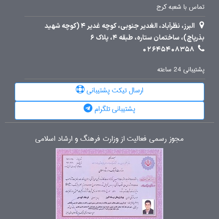
تماس با شعبه کرج
البرز، نظرآباد، الغدیر جنوبی، کوچه غدیر 4 (کوچه شهید
بذرپاچ)، ساختمان ستاره، طبقه 4، پلاک 6
02645408358
پشتیبانی 24 ساعته
ارسال تیکت پشتیبانی
پشتیبانی تلگرام
مجوز رسمی فعالیت از وزارت فرهنگ و ارشاد اسلامی