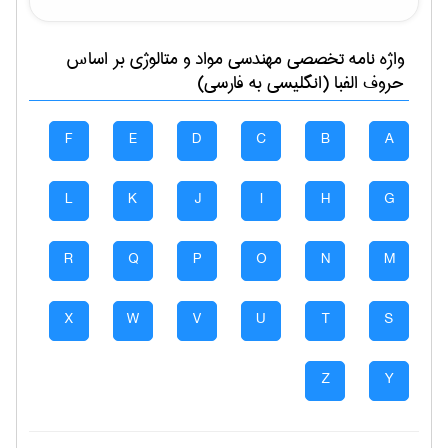
واژه نامه تخصصی
مهندسی مواد و متالوژی
بر اساس
حروف الفبا (انگلیسی به فارسی)
F
E
D
C
B
A
L
K
J
I
H
G
R
Q
P
O
N
M
X
W
V
U
T
S
Z
Y