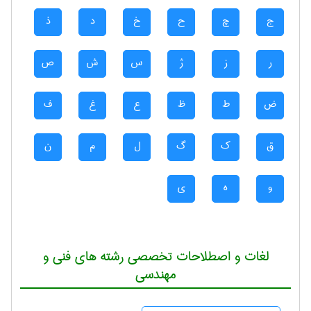
ج
چ
ح
خ
د
ذ
ر
ز
ژ
س
ش
ص
ض
ط
ظ
ع
غ
ف
ق
ک
گ
ل
م
ن
و
ه
ی
لغات و اصطلاحات تخصصی رشته های فنی و
مهندسی