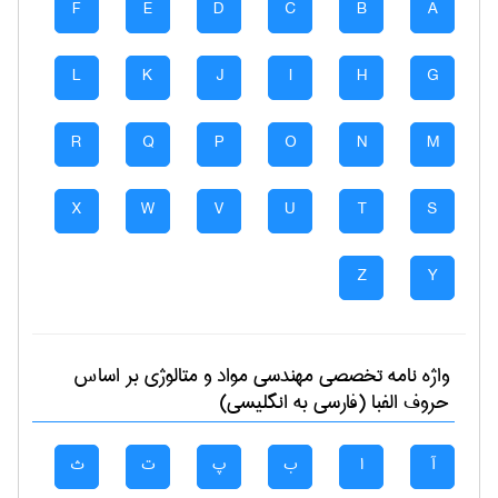
F
E
D
C
B
A
L
K
J
I
H
G
R
Q
P
O
N
M
X
W
V
U
T
S
Z
Y
واژه نامه تخصصی
مهندسی مواد و متالوژی
بر اساس
حروف الفبا (فارسی به انگلیسی)
آ
ا
ب
پ
ت
ث