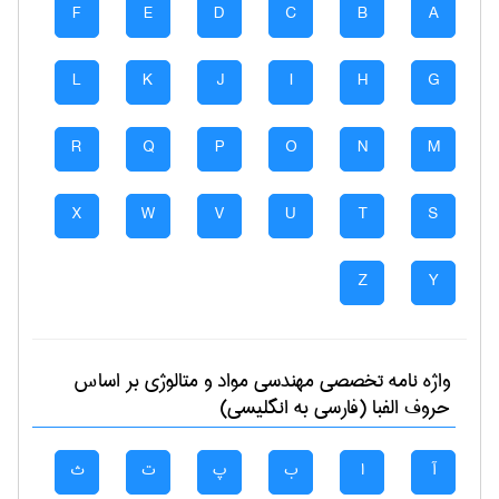
F
E
D
C
B
A
L
K
J
I
H
G
R
Q
P
O
N
M
X
W
V
U
T
S
Z
Y
واژه نامه تخصصی
مهندسی مواد و متالوژی
بر اساس
حروف الفبا (فارسی به انگلیسی)
آ
ا
ب
پ
ت
ث