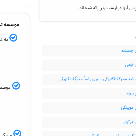
ی آنها در لیست زیر ارائه شده اند.
موسسه ترج
به دن
 چسبنده
 قوس
ضد محرکۀ الکتریکی ، نیروی ضدّ محرّکۀ الکتریکی
موسسه ا
پیوند
 مویینگی
 مرکزی
ممکن ا