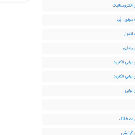
الکتروستاتیک
وتور ، بُرد
انفجار
پنداری
نهایی الکترود
نهایی الکترود
نهایی
 اصطکاک
 گرانشی