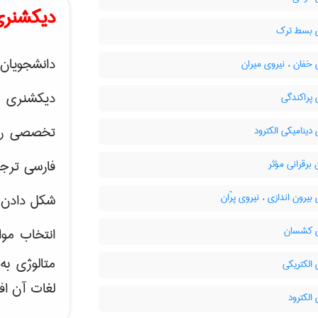
دیکشنری
 بسط ترک
دانشجویان 
خفان ، نیروی میران
دیکشنری 
پراکندگی
تخصصی رشته
دینامیکی الکترود
فارسی ترجم
برقرانی مؤثر
بیرون اندازی ، نیروی پرّان
شکل دادن 
 کشسان
انتخاب موا
متالوژی ب
الکتریکی
لغات آن اف
الکترود