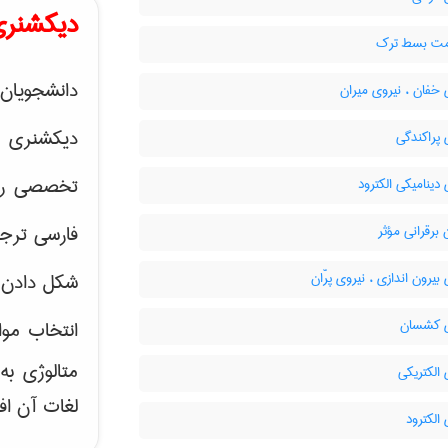
دیکشنری
ت بسط ترک
دانشجویان 
خفان ، نیروی میران
دیکشنری 
پراکندگی
تخصصی رشته
دینامیکی الکترود
فارسی ترجم
برقرانی مؤثر
بیرون اندازی ، نیروی پرّان
شکل دادن 
 کشسان
انتخاب موا
متالوژی ب
الکتریکی
لغات آن اف
الکترود