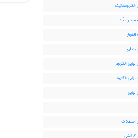
الکتروستاتیک
وتور ، بُرد
انفجار
پنداری
نهایی الکترود
نهایی الکترود
نهایی
 اصطکاک
 گرانشی