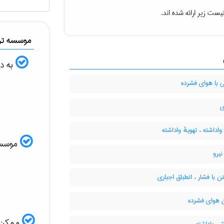
یست زیر ارائه شده اند.
موسسه ترج
به دن
 با هوای فشرده
ی
واداشته ، تهویهٔ واداشته
موسسه ا
یرو
ن با فشار ، انطباق اجباری
 هوای فشرده
ممکن ا