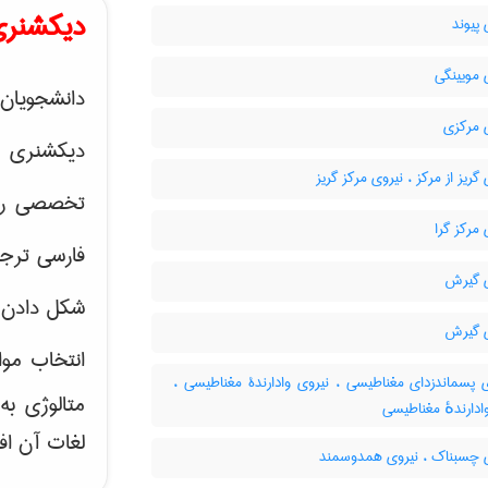
دیکشنری
پیوند
 مویینگی
دانشجویان 
 مرکزی
دیکشنری 
گریز از مرکز ، نیروی مرکز گریز
تخصصی رشته
مرکز گرا
فارسی ترجم
 گیرش
شکل دادن 
 گیرش
انتخاب موا
 پسماندزدای مغناطیسی ، نیروی وادارندۀ مغناطیسی ،
متالوژی ب
ادارندهٔ مغناطیسی
لغات آن اف
 چسبناک ، نیروی همدوسمند