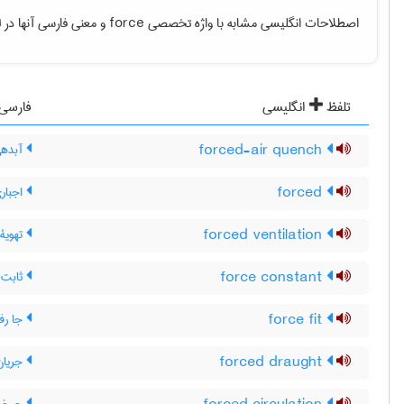
اصطلاحات انگلیسی مشابه با واژه تخصصی
force
و معنی فارسی آنها در ل
تلفظ
انگلیسی
فارسی
forced-air quench
آبدهی
forced
اجبار
forced ventilation
تهویۀ 
force constant
ثابت ن
force fit
جا رفت
forced draught
جریان