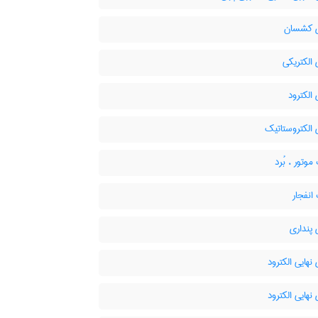
 کشسان
الکتریکی
الکترود
الکتروستاتیک
وتور ، بُرد
انفجار
پنداری
نهایی الکترود
نهایی الکترود