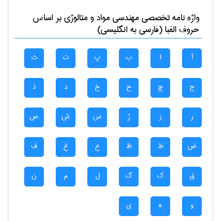
واژه نامه تخصصی
مهندسی مواد و متالوژی
بر اساس
حروف الفبا (فارسی به انگلیسی)
آ
ا
ب
پ
ت
ث
ج
چ
ح
خ
د
ذ
ر
ز
ژ
س
ش
ص
ض
ط
ظ
ع
غ
ف
ق
ک
گ
ل
م
ن
و
ه
ی