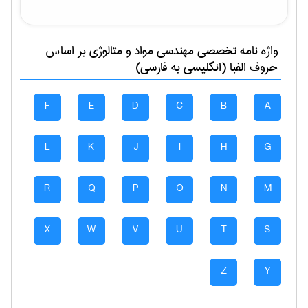
واژه نامه تخصصی
مهندسی مواد و متالوژی
بر اساس
حروف الفبا (انگلیسی به فارسی)
F
E
D
C
B
A
L
K
J
I
H
G
R
Q
P
O
N
M
X
W
V
U
T
S
Z
Y