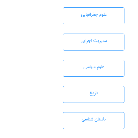
علوم جغرافيايی
مديريت اجرايی
علوم سياسی
تاريخ
باستان شناسی