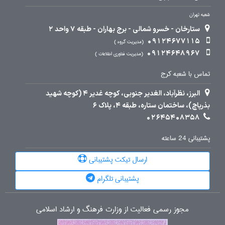
شعبه تهران
ستارخان - خسرو شمالی - برج بهاران - طبقه 7 واحد 2
09124677115
مدیریت گروه
09124648967
مدیریت فناوری اطلاعات
تماس با شعبه کرج
البرز، نظرآباد، الغدیر جنوبی، کوچه غدیر 4 (کوچه شهید
بذرپاچ)، ساختمان ستاره، طبقه 4، پلاک 6
02645408358
پشتیبانی 24 ساعته
ارسال تیکت پشتیبانی
پشتیبانی تلگرام
مجوز رسمی فعالیت از وزارت فرهنگ و ارشاد اسلامی