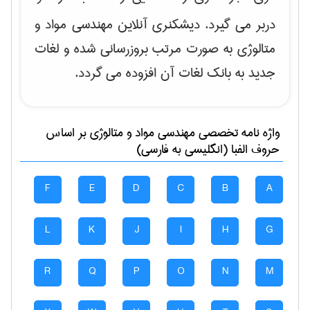
دربر می گیرد. دیشکنری آنلاین مهندسی مواد و
متالوژی به صورت مرتب بروزرسانی شده و لغات
جدید به بانک لغات آن افزوده می گردد.
واژه نامه تخصصی
مهندسی مواد و متالوژی
بر اساس
حروف الفبا (انگلیسی به فارسی)
F
E
D
C
B
A
L
K
J
I
H
G
R
Q
P
O
N
M