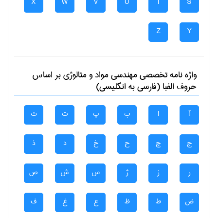
X
W
V
U
T
S
Z
Y
واژه نامه تخصصی
مهندسی مواد و متالوژی
بر اساس
حروف الفبا (فارسی به انگلیسی)
آ
ا
ب
پ
ت
ث
ج
چ
ح
خ
د
ذ
ر
ز
ژ
س
ش
ص
ض
ط
ظ
ع
غ
ف