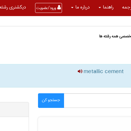
جمه
راهنما
درباره ما
دیکشنری رشته 
ورود/عضویت
تخصصی همه رشته ها
metallic cement
جستجو کن