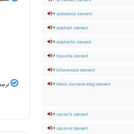
armenian cement
asbestos cement
asphalt cement
asphaltic cement
bauxite cement
bituminous cement
ترجمه
blast-furnace slag cement
caron’s cement
caron's cement